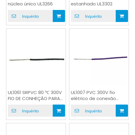
núcleo único UL3266
estanhado UL3302
Inquérito
Inquérito
UL1061 SRPVC 80 ℃ 300V
UL1007 PVC 300V fio
FIO DE CONHEÇÃO PARA
elétrico de conexão
CONEXÃO ELETRONICS
para fiação interna
Inquérito
Inquérito