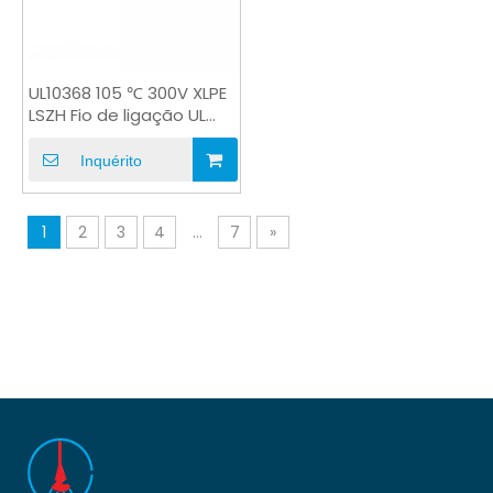
UL10368 105 ℃ 300V XLPE
LSZH Fio de ligação UL
retardante de chama
Inquérito
1
2
3
4
...
7
»