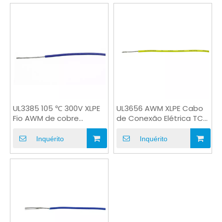
UL3385 105 ℃ 300V XLPE
UL3656 AWM XLPE Cabo
Fio AWM de cobre
de Conexão Elétrica TC
estanhado retardador
ou BC Condutor
de chamas
Inquérito
Inquérito