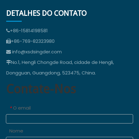
DETALHES DO CONTATO
+86-15814198581

+86-769-82323980

info@xsdsingder.com

No.1, Hengli Chongde Road, cidade de Hengli,

Dongguan, Guangdong, 523475, China.
Contate-Nos
O email
*
Nome