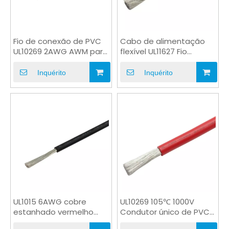
Fio de conexão de PVC
Cabo de alimentação
UL10269 2AWG AWM para
flexível UL11627 Fio
inversor de painel solar
condutor UL AWM
Inquérito
Inquérito
UL1015 6AWG cobre
UL10269 105℃ 1000V
estanhado vermelho
Condutor único de PVC
PVC para fiação de
macio com UL CSA