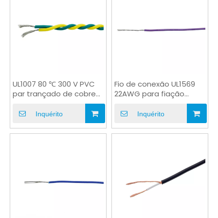
UL1007 80 ℃ 300 V PVC
Fio de conexão UL1569
par trançado de cobre
22AWG para fiação
AWM fio para fiação
interna do aparelho
Inquérito
Inquérito