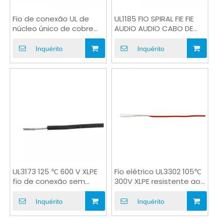
Fio de conexão UL de
UL1185 FIO SPIRAL FIE FIE
núcleo único de cobre
AUDIO AUDIO CABO DE
26AWG SRPVC azul
SINAL
UL1571
Inquérito
Inquérito
UL3173 125 ℃ 600 V XLPE
Fio elétrico UL3302 105℃
fio de conexão sem
300V XLPE resistente ao
halogênio cobre
calor UL CSA
estanhado
Inquérito
Inquérito