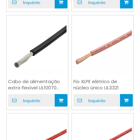
aparelho
Inquérito
Inquérito
Cabo de alimentação
Fio XLPE elétrico de
extra flexível UL10070
núcleo único UL3321
PVC macio de núcleo
único AWM
Inquérito
Inquérito