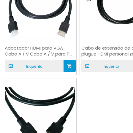
Adaptador HDMI para VGA
Cabo de extensão de 
Cabo A / V Cabo A / V para PC
plugue HDMI personali
HDTV OEM
para carro industrial
Inquérito
Inquérito
UL3266
UL3271