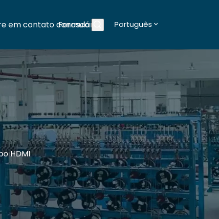
re em contato conosco
Formulários
Português
Blogs
bo HDMI