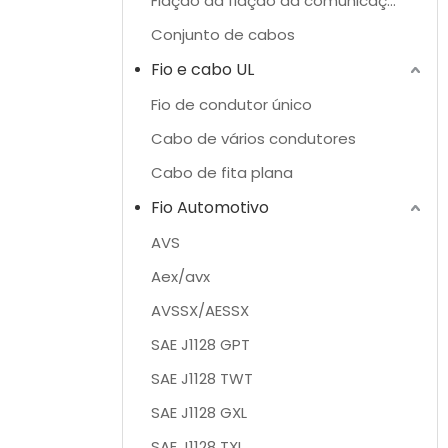
Fiação da fiação da comunicação
Conjunto de cabos
Fio e cabo UL
Fio de condutor único
Cabo de vários condutores
Cabo de fita plana
Fio Automotivo
AVS
Aex/avx
AVSSX/AESSX
SAE J1128 GPT
SAE J1128 TWT
SAE J1128 GXL
SAE J1128 TXL