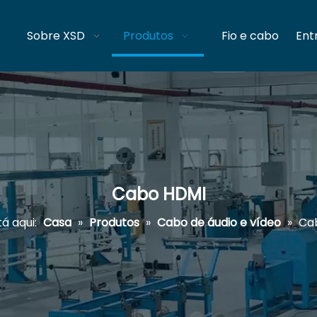
Sobre XSD
Produtos
Fio e cabo
Ent
Cabo HDMI
á aqui:
Casa
»
Produtos
»
Cabo de áudio e vídeo
»
Ca