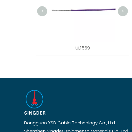
<
>
UL1185
UL1569
Dongguan XSD Cable Technology Co., Ltd.
Shenzhen Singder Isolamento Materials Co., Ltd.