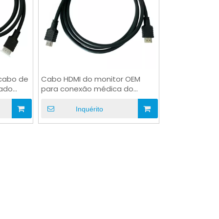
cabo de
Cabo HDMI do monitor OEM
zado
para conexão médica do
automóvel
Inquérito
Conector impermeável para
Chicote elétrico médico 
reboque de PVC chicote
borracha com conecto
elétrico automotivo
flexível de cobre