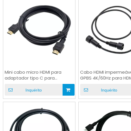
Mini cabo micro HDMI para
Cabo HDMI impermeáve
adaptador tipo C para
GPBS 4K/60Hz para HD
reprodutor de jogos de DVD
DVI USB
Inquérito
Inquérito