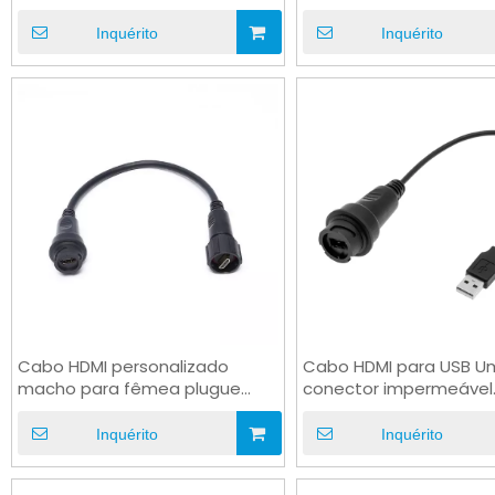
Ethernet V2.0 4K 1080P OEM
ouro para computador
Inquérito
Inquérito
Cabo HDMI personalizado
Cabo HDMI para USB U
macho para fêmea plugue
conector impermeável
cabo de alimentação OEM
masculino para autom
Inquérito
Inquérito