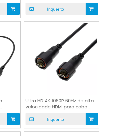
multimídia
Inquérito
m
Ultra HD 4K 1080P 60Hz de alta
velocidade HDMI para cabo
óvel
VGA personalizado
Inquérito