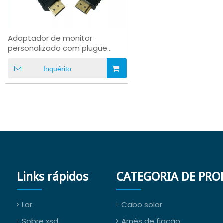
Adaptador de monitor
personalizado com plugue
macho HDMI banhado a ouro
para USB-C
Inquérito
Links rápidos
CATEGORIA DE PR
Lar
Cabo solar
Sobre xsd
Arnês de fiação