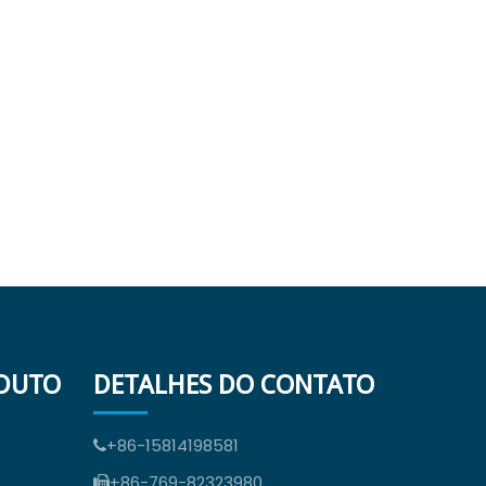
ODUTO
DETALHES DO CONTATO
+86-15814198581

+86-769-82323980
