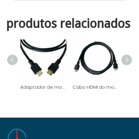
produtos relacionados
Adaptador de monitor personalizado com plugue macho HDMI banhado a ouro para USB-C
Cabo HDMI do monitor OEM para conexão médica do automóvel