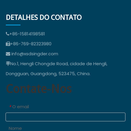
DETALHES DO CONTATO
+86-15814198581

+86-769-82323980

info@xsdsingder.com

No.1, Hengli Chongde Road, cidade de Hengli,

Dongguan, Guangdong, 523475, China.
Contate-Nos
O email
*
Nome