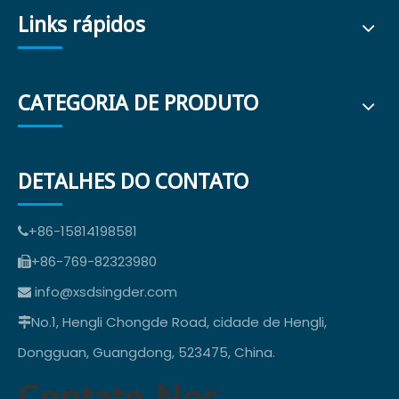
Links rápidos
CATEGORIA DE PRODUTO
DETALHES DO CONTATO
+86-15814198581

+86-769-82323980

info@xsdsingder.com

No.1, Hengli Chongde Road, cidade de Hengli,

Dongguan, Guangdong, 523475, China.