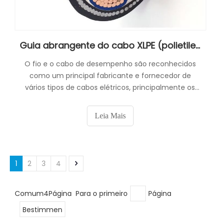
Guia abrangente do cabo XLPE (polietileno reticulado): propriedades, benefícios e aplicações
O fio e o cabo de desempenho são reconhecidos
como um principal fabricante e fornecedor de
vários tipos de cabos elétricos, principalmente os
cabos XLPE. A crescente adoção do isolamento XLPE
ressalta sua eficácia em diversas indústrias.
Leia Mais
1
2
3
4
Comum4Página Para o primeiro
Página
Bestimmen