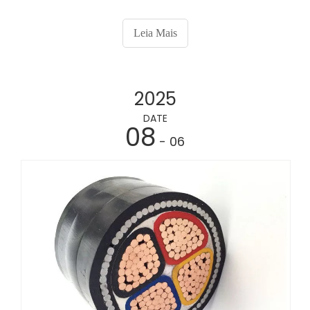
conectam componentes vitais como motor, luzes e
sensores. Mantê-los adequadamente é
Leia Mais
fundamental para evitar problemas elétricos
dispendiosos.
2025
DATE
08
- 06