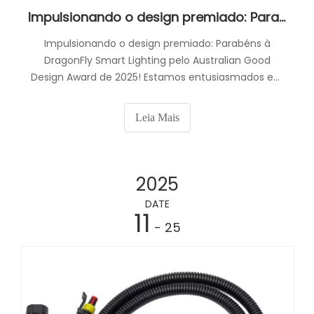
Impulsionando o design premiado: Parabéns à DragonFly Smart Lighting pelo prêmio Australian Good Design Award de 2025!
Impulsionando o design premiado: Parabéns à
DragonFly Smart Lighting pelo Australian Good
Design Award de 2025! Estamos entusiasmados em
compartilhar algumas notícias interessantes de um
de nossos valiosos parceiros. O sistema DragonFly
Leia Mais
Smart Lighting foi oficialmente nomeado vencedor
do Australian Good Design Award de 2025
2025
DATE
11
- 25