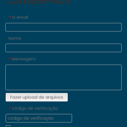
Contate-Nos
O email
*
Nome
Mensagem
*
Fazer upload de arquivos
código de verificação
*