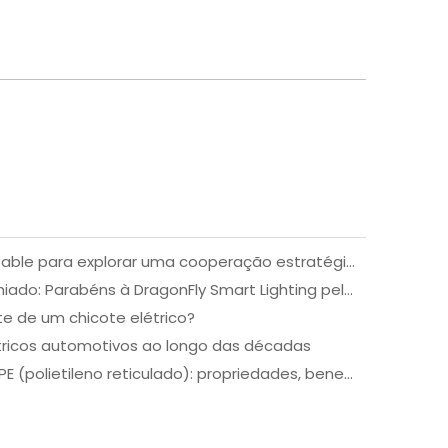
Cliente indiano visita a XSD Cable para explorar uma cooperação estratégica mais profunda
Impulsionando o design premiado: Parabéns à DragonFly Smart Lighting pelo prêmio Australian Good Design Award de 2025!
te de um chicote elétrico?
tricos automotivos ao longo das décadas
Guia abrangente do cabo XLPE (polietileno reticulado): propriedades, benefícios e aplicações