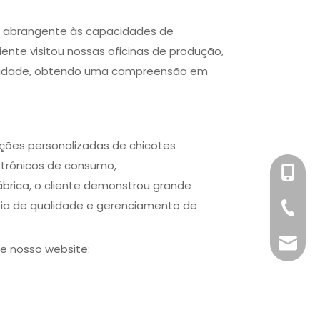
ão abrangente às capacidades de
ente visitou nossas oficinas de produção,
ualidade, obtendo uma compreensão em
uções personalizadas de chicotes
letrônicos de consumo,
+86-158
ábrica, o cliente demonstrou grande
ia de qualidade e gerenciamento de
+86-76
info@x
te nosso website: