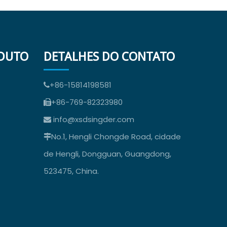
ODUTO
DETALHES DO CONTATO
+86-15814198581

+86-769-82323980

info@xsdsingder.com

No.1, Hengli Chongde Road, cidade

de Hengli, Dongguan, Guangdong,
523475, China.