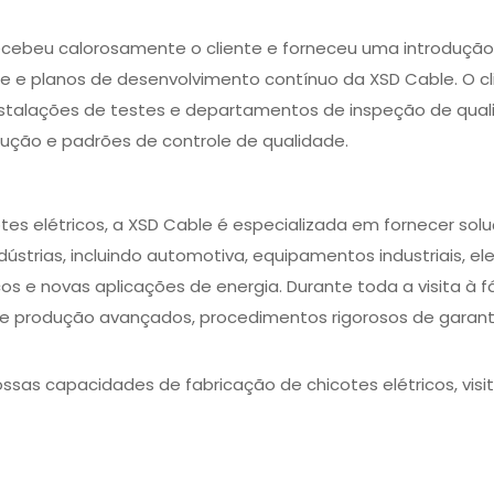
 recebeu calorosamente o cliente e forneceu uma introduç
e e planos de desenvolvimento contínuo da XSD Cable. O cli
 instalações de testes e departamentos de inspeção de q
ução e padrões de controle de qualidade.
tes elétricos, a XSD Cable é especializada em fornecer sol
ústrias, incluindo automotiva, equipamentos industriais, e
s e novas aplicações de energia. Durante toda a visita à f
e produção avançados, procedimentos rigorosos de garant
ssas capacidades de fabricação de chicotes elétricos, visi