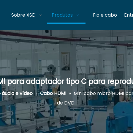
Sobre XSD
Produtos
Fio e cabo
Ent
I para adaptador tipo C para reprod
 áudio e vídeo
»
Cabo HDMI
»
Mini cabo micro HDMI par
de DVD