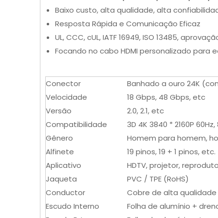
Baixo custo, alta qualidade, alta confiabilida
Resposta Rápida e Comunicação Eficaz
UL, CCC, cUL, IATF 16949, ISO 13485, aprovaçã
Focando no cabo HDMI personalizado para equ
Conector
Banhado a ouro 24K (con
Velocidade
18 Gbps, 48 ​​Gbps, etc
Versão
2.0, 2.1, etc
Compatibilidade
3D 4K 3840 * 2160P 60Hz, 
Gênero
Homem para homem, hom
Alfinete
19 pinos, 19 + 1 pinos, etc.
Aplicativo
HDTV, projetor, reprodut
Jaqueta
PVC / TPE (RoHS)
Conductor
Cobre de alta qualidade
Escudo Interno
Folha de alumínio + dren