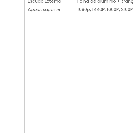
Escudo Externo
Folha de alumínio + tran
Apoio, suporte
1080p, 1440P, 1600P, 2160P