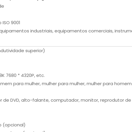
de
o ISO 9001
ipamentos industriais, equipamentos comerciais, instrument
dutividade superior)
8K 7680 * 4320P, etc.
em para mulher, mulher para mulher, mulher para homem
or de DVD, alto-falante, computador, monitor, reprodutor d
o (opcional)