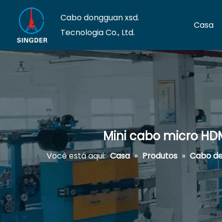
Cabo dongguan xsd.
Casa
Tecnologia Co., Ltd.
Mini cabo micro HDM
Você está aqui:
Casa
»
Produtos
»
Cabo de