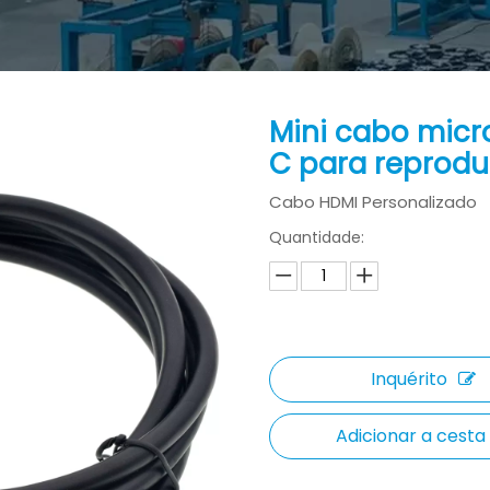
Mini cabo micr
C para reprodu
Cabo HDMI Personalizado
Quantidade:
Inquérito
Adicionar a cesta