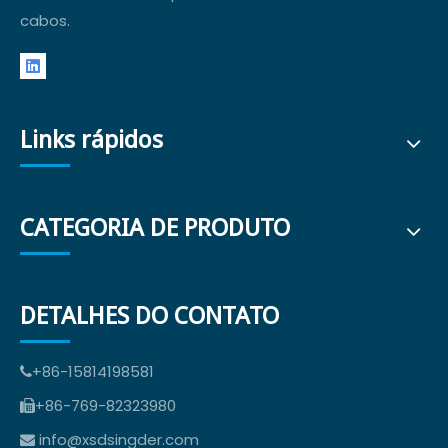
cabos.
Links rápidos
CATEGORIA DE PRODUTO
DETALHES DO CONTATO
+86-15814198581

+86-769-82323980

info@xsdsingder.com
