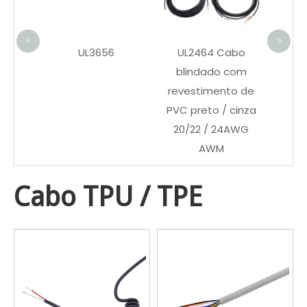
AL m
<
>
UL3656
UL2464 Cabo
blindado com
revestimento de
PVC preto / cinza
20/22 / 24AWG
AWM
Cabo TPU / TPE