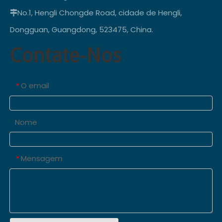
No.1, Hengli Chongde Road, cidade de Hengli,

Dongguan, Guangdong, 523475, China.
Contate-Nos
O email
*
Nome
Mensagem
*