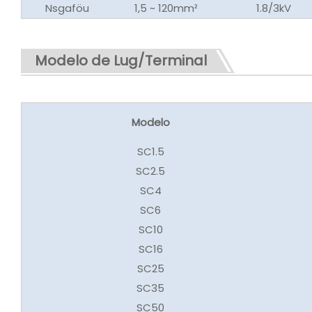
Nsgaföu
1,5 ~ 120mm²
1.8/3kV
Modelo de Lug/Terminal
Modelo
SC1.5
SC2.5
SC4
SC6
SC10
SC16
SC25
SC35
SC50