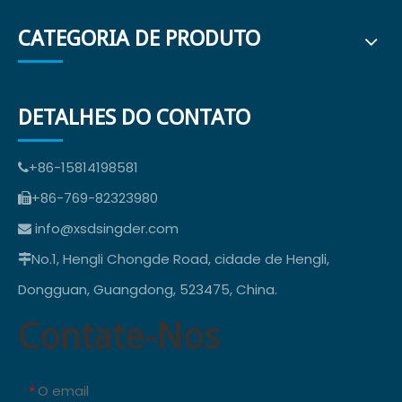
CATEGORIA DE PRODUTO
DETALHES DO CONTATO
+86-15814198581

+86-769-82323980

info@xsdsingder.com

No.1, Hengli Chongde Road, cidade de Hengli,

Dongguan, Guangdong, 523475, China.
Contate-Nos
O email
*