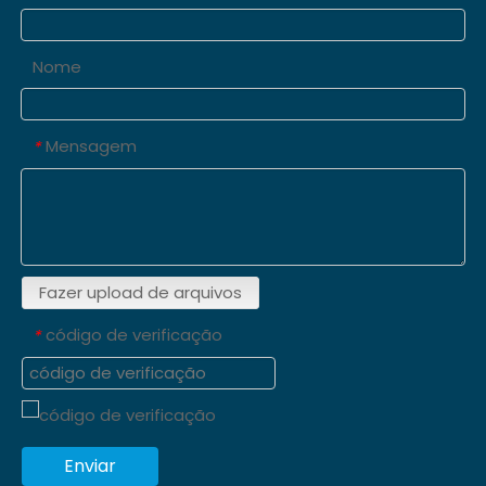
Nome
Mensagem
*
Fazer upload de arquivos
código de verificação
*
Enviar