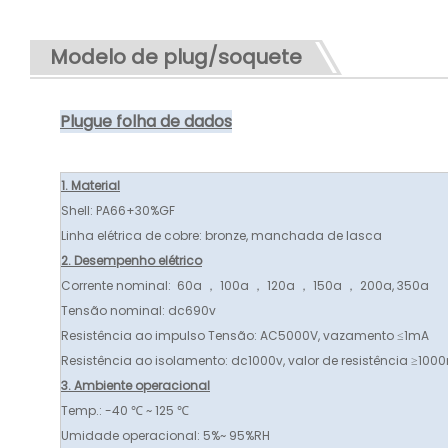
Modelo de plug/soquete
Plugue folha de dados
1. Material
Shell: PA66+30%GF
Linha elétrica de cobre: ​​bronze, manchada de lasca
2. Desempenho elétrico
Corrente nominal: 60a ， 100a ， 120a ， 150a ， 200a, 350a
Tensão nominal: dc690v
Resistência ao impulso Tensão: AC5000V, vazamento ≤1mA
Resistência ao isolamento: dc1000v, valor de resistência ≥10
3. Ambiente operacional
Temp.: -40 ℃ ~ 125 ℃
Umidade operacional: 5%~ 95%RH