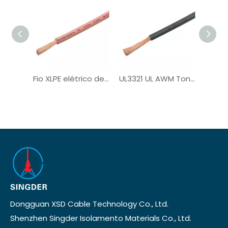
Fio XLPE elétrico de núcleo único UL3321
UL3321 UL AWM Tonned Copper PV Wire
Dongguan XSD Cable Technology Co., Ltd.
Shenzhen Singder Isolamento Materials Co., Ltd.