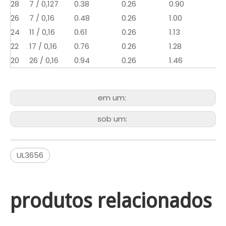
28
7 / 0,127
0.38
0.26
0.90
23
26
7 / 0,16
0.48
0.26
1.00
15
24
11 / 0,16
0.61
0.26
1.13
94
22
17 / 0,16
0.76
0.26
1.28
59
20
26 / 0,16
0.94
0.26
1.46
37
em um:
sob um:
UL3656
produtos relacionados