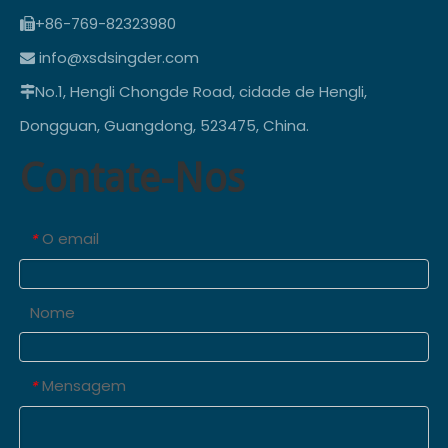
+86-769-82323980

info@xsdsingder.com

No.1, Hengli Chongde Road, cidade de Hengli,

Dongguan, Guangdong, 523475, China.
Contate-Nos
O email
*
Nome
Mensagem
*