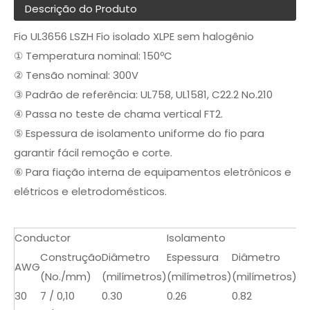
Descrição do Produto
Fio UL3656 LSZH Fio isolado XLPE sem halogênio
① Temperatura nominal: 150ºC
② Tensão nominal: 300V
③ Padrão de referência: UL758, UL1581, C22.2 No.210
④ Passa no teste de chama vertical FT2.
⑤ Espessura de isolamento uniforme do fio para
garantir fácil remoção e corte.
⑥ Para fiação interna de equipamentos eletrônicos e
elétricos e eletrodomésticos.
Conductor
Isolamento
Má
Construção
Diâmetro
Espessura
Diâmetro
Co
AWG
(No./mm)
(milímetros)
(milímetros)
(milímetros)
(Ω
30
7 / 0,10
0.30
0.26
0.82
38