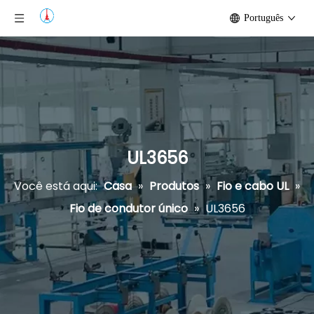
Português
UL3656
Você está aqui:
Casa
»
Produtos
»
Fio e cabo UL
»
Fio de condutor único
»
UL3656