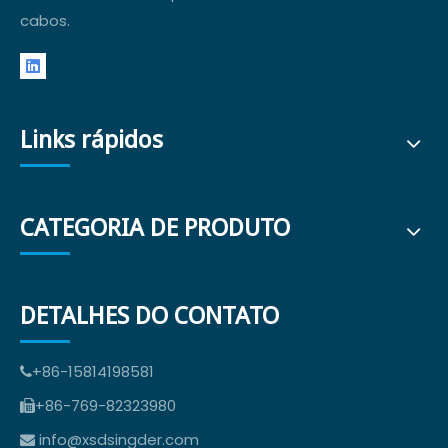
cabos.
Links rápidos
CATEGORIA DE PRODUTO
DETALHES DO CONTATO
+86-15814198581

+86-769-82323980

info@xsdsingder.com
