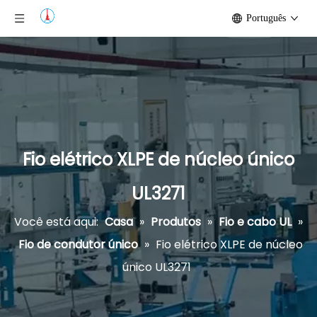
Português
Fio elétrico XLPE de núcleo único
UL3271
Você está aqui:
Casa
»
Produtos
»
Fio e cabo UL
»
Fio de condutor único
»
Fio elétrico XLPE de núcleo
único UL3271