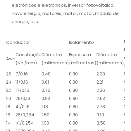
eletrônicos e eletrônicos, inversor fotovoltaico,
nova energia, motores, motor, motor, módulo de
energia, etc.
Máx
Conductor
Isolamento
Res
Construção
Diâmetro
Espessura
Diâmetro
a 2
Awg
(No./mm)
(milímetros)
(milímetros)
(milímetros)
(Ω
26
7/0.16
0.48
0.80
2.08
150
24
11/0,16
0.61
0.80
2.21
94.
22
17/0.16
0.76
0.80
2.36
59
20
26/0,16
0.94
0.80
2.54
37.
18
41/0.16
1.18
0.80
2.78
23.
16
26/0,254
1.50
0.80
3.10
14.
14
41/0,254
1.90
0.80
3.50
9.2