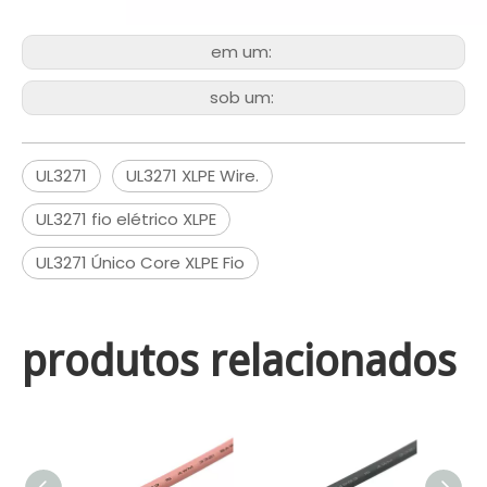
em um:
sob um:
UL3271
UL3271 XLPE Wire.
UL3271 fio elétrico XLPE
UL3271 Único Core XLPE Fio
produtos relacionados