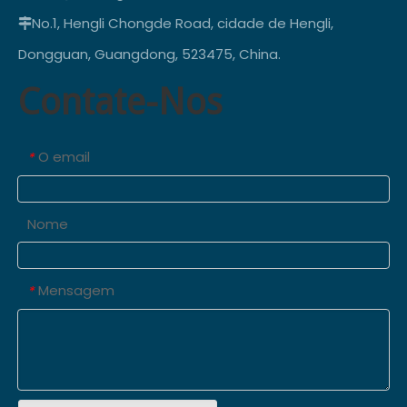
No.1, Hengli Chongde Road, cidade de Hengli,

Dongguan, Guangdong, 523475, China.
Contate-Nos
O email
*
Nome
Mensagem
*