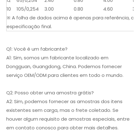
12
65/0,254
2.40
0.80
4.00
5.7
10
105/0,254
3.00
0.80
4.60
3.6
※ A folha de dados acima é apenas para referência, con
especificação final.
Q1: Você é um fabricante?
A1: Sim, somos um fabricante localizado em
Dongguan, Guangdong, China. Podemos fornecer
serviço OEM/ODM para clientes em todo o mundo.
Q2: Posso obter uma amostra grátis?
A2: Sim, podemos fornecer as amostras dos itens
existentes sem carga, mas o frete coletado. Se
houver algum requisito de amostras especiais, entre
em contato conosco para obter mais detalhes.