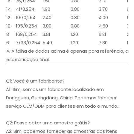
16
26/0,254
1.50
0.80
3.10
14.
14
41/0,254
1.90
0.80
3.70
9.2
12
65/0,254
2.40
0.80
4.00
5.7
10
105/0,254
3.00
0.80
4.60
3.6
8
169/0,254
3.81
1.20
6.21
2.2
6
7/38/0,254
5.40
1.20
7.80
1.41
※ A folha de dados acima é apenas para referência, con
especificação final.
Q1: Você é um fabricante?
A1: Sim, somos um fabricante localizado em
Dongguan, Guangdong, China. Podemos fornecer
serviço OEM/ODM para clientes em todo o mundo.
Q2: Posso obter uma amostra grátis?
A2: Sim, podemos fornecer as amostras dos itens