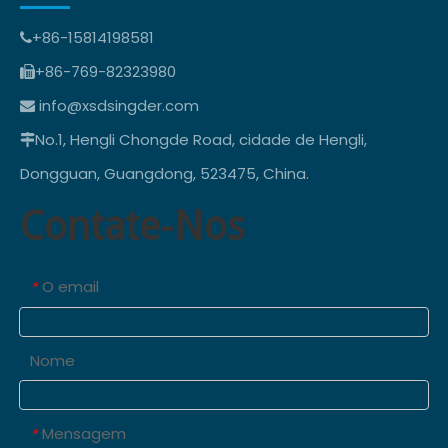
+86-15814198581

+86-769-82323980

info@xsdsingder.com

No.1, Hengli Chongde Road, cidade de Hengli,

Dongguan, Guangdong, 523475, China.
Contate-Nos
O email
*
Nome
Mensagem
*