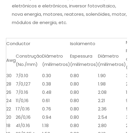
eletrônicos e eletrônicos, inversor fotovoltaico,
nova energia, motores, reatores, solenóides, motor,
módulos de energia, etc.
Máx
Conductor
Isolamento
Res
Construção
Diâmetro
Espessura
Diâmetro
a 2
Awg
(No./mm)
(milímetros)
(milímetros)
(milímetros)
(Ω
30
7/0.10
0.30
0.80
1.90
381
28
7/0,127
0.38
0.80
1.98
239
26
7/0.16
0.48
0.80
2.08
150
24
11/0,16
0.61
0.80
2.21
94.
22
17/0.16
0.76
0.80
2.36
59
20
26/0,16
0.94
0.80
2.54
37.
18
41/0.16
1.18
0.80
2.80
23.