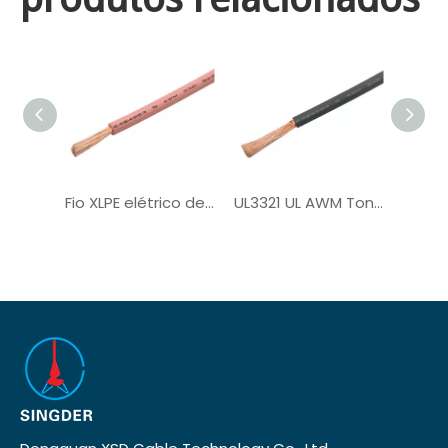
Fio XLPE elétrico de núcleo único UL3321
UL3321 UL AWM Tonned Copper PV Wire