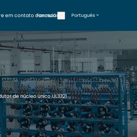
re em contato conosco
Formulários
Português
Blogs
dutor de núcleo único UL3321