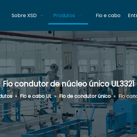
Sobre XSD
Produtos
Fio e cabo
Ent
Fio condutor de núcleo único UL3321
dutos
»
Fio e cabo UL
»
Fio de condutor único
»
Fio con