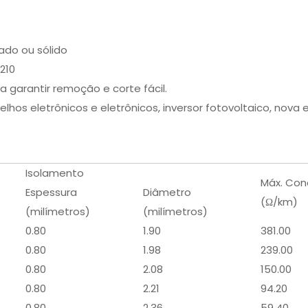
ado ou sólido
.210
 garantir remoção e corte fácil.
hos eletrônicos e eletrônicos, inversor fotovoltaico, nova e
Isolamento
Máx. Cond
Espessura
Diâmetro
(Ω/km)
(milímetros)
(milímetros)
0.80
1.90
381.00
0.80
1.98
239.00
0.80
2.08
150.00
0.80
2.21
94.20
0.80
2.36
59.40