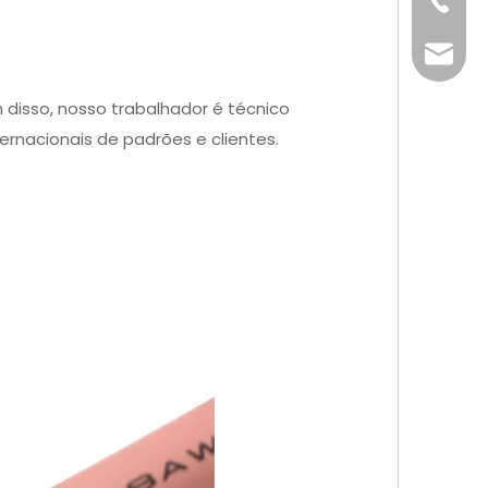
+86-76
info@x
disso, nosso trabalhador é técnico
ernacionais de padrões e clientes.