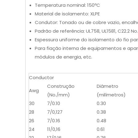
Temperatura nominal: 150ºC
Material de isolamento: XLPE
Condutor: Tonado ou de cobre vazio, encalh
Padrão de referência: UL758, UL1581, C22.2 No
Espessura uniforme do isolamento do fio para
Para fiação interna de equipamentos e aparel
módulos de energia, etc.
Conductor
Construção
Diâmetro
Awg
(No./mm)
(milímetros)
30
7/0.10
0.30
28
7/0,127
0.38
26
7/0.16
0.48
24
11/0,16
0.61
22
17/0.16
0.76