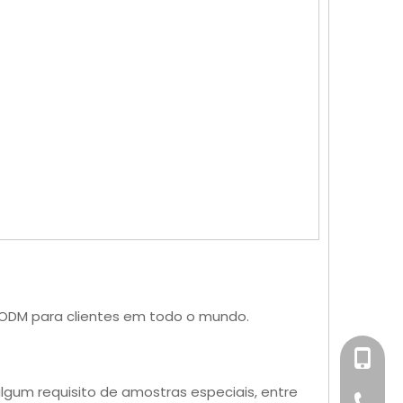
/ODM para clientes em todo o mundo.
+86-158
lgum requisito de amostras especiais, entre