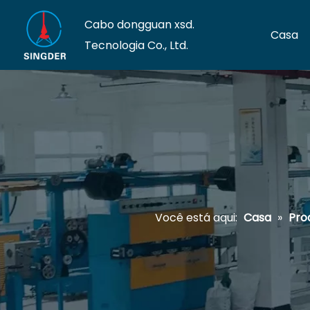
Cabo dongguan xsd.
Casa
Tecnologia Co., Ltd.
Você está aqui:
Casa
»
Pro