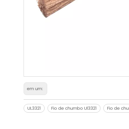
em um:
UL3321
Fio de chumbo Ul3321
Fio de ch