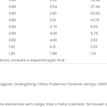
0.80
2.54
37.40
0.80
2.80
23.50
0.80
3.10
14.70
0.80
3.70
9.25
0.80
4.00
5.75
0.80
4.60
3.62
1.20
6.21
2.23
1.20
7.80
1.41
cia, consulte a especificação final.
ongguan, Guangdong, China. Podemos fornecer serviço OEM
ns existentes sem carga, mas o frete coletado. Se houver a