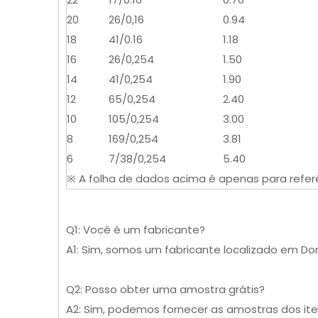
20
26/0,16
0.94
18
41/0.16
1.18
16
26/0,254
1.50
14
41/0,254
1.90
12
65/0,254
2.40
10
105/0,254
3.00
8
169/0,254
3.81
6
7/38/0,254
5.40
※ A folha de dados acima é apenas para referên
Q1: Você é um fabricante?
A1: Sim, somos um fabricante localizado em D
Q2: Posso obter uma amostra grátis?
A2: Sim, podemos fornecer as amostras dos ite