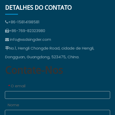
DETALHES DO CONTATO
+86-15814198581

+86-769-82323980

info@xsdsingder.com

No.1, Hengli Chongde Road, cidade de Hengli,

Dongguan, Guangdong, 523475, China.
Contate-Nos
O email
*
Nome