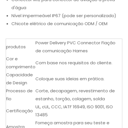
d'água
Nível impermeável IP67 (pode ser personalizado)
Chicote elétrico de comunicação ODM / OEM
Power Delivery PVC Connector Fiação
produtos
de comunicação Harnes
Cor e
Com base nos requisitos do cliente.
comprimento
Capacidade
Coloque suas ideias em prática.
de Design
Processo de
Corte, decapagem, revestimento de
fio
estanho, torção, colagem, solda
UL, cUL, CCC, IATF 16949, ISO 9001, ISO
Certificação
13485
Forneça amostra para seu teste e
Amostra