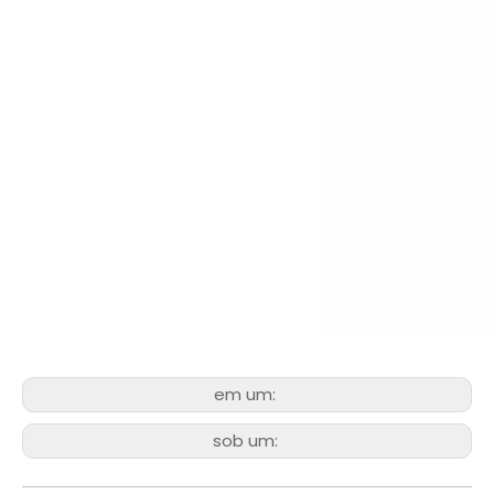
em um:
sob um: