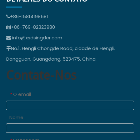
+86-15814198581

+86-769-82323980

info@xsdsingder.com

No.1, Hengli Chongde Road, cidade de Hengli,

Dongguan, Guangdong, 523475, China.
Contate-Nos
O email
*
Nome