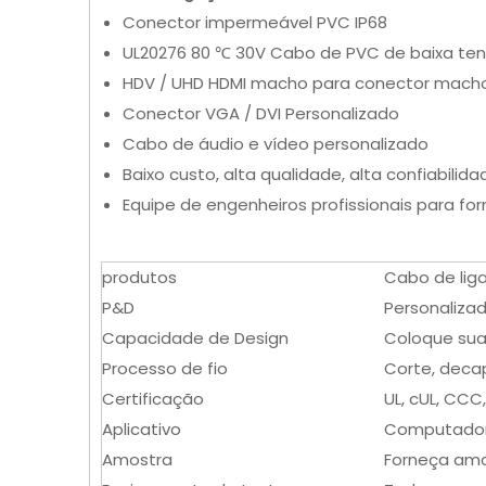
Conector impermeável PVC IP68
UL20276 80 ℃ 30V Cabo de PVC de baixa te
HDV / UHD HDMI macho para conector mach
Conector VGA / DVI Personalizado
Cabo de áudio e vídeo personalizado
Baixo custo, alta qualidade, alta confiabilida
Equipe de engenheiros profissionais para for
produtos
Cabo de lig
P&D
Personaliza
Capacidade de Design
Coloque suas
Processo de fio
Corte, deca
Certificação
UL, cUL, CCC,
Aplicativo
Computador, 
Amostra
Forneça amo