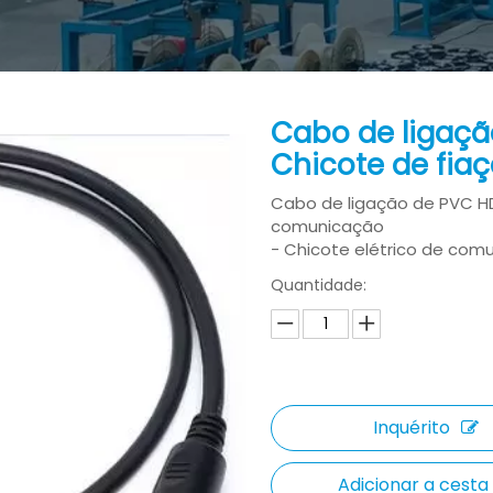
Cabo de ligaçã
Chicote de fi
Cabo de ligação de PVC HD
comunicação
- Chicote elétrico de com
Quantidade:
Inquérito
Adicionar a cesta