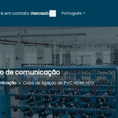
re em contato conosco
Formulários
Português
Blogs
ção de comunicação
unicação
»
Cabo de ligação de PVC HDMI HDV