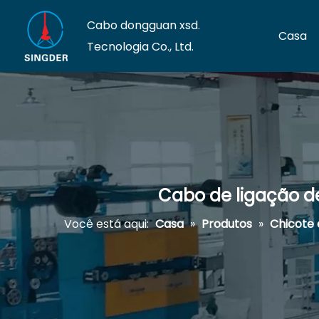
Cabo dongguan xsd.
Casa
Tecnologia Co., Ltd.
Cabo de ligação d
Você está aqui:
Casa
»
Produtos
»
Chicote 