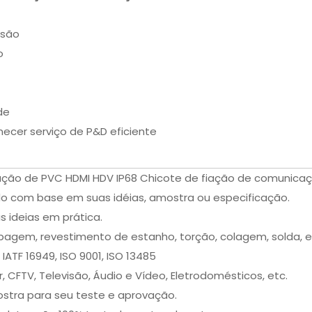
nsão
o
de
necer serviço de P&D eficiente
ação de PVC HDMI HDV IP68 Chicote de fiação de comunica
do com base em suas idéias, amostra ou especificação.
 ideias em prática.
pagem, revestimento de estanho, torção, colagem, solda, e
 IATF 16949, ISO 9001, ISO 13485
CFTV, Televisão, Áudio e Vídeo, Eletrodomésticos, etc.
stra para seu teste e aprovação.