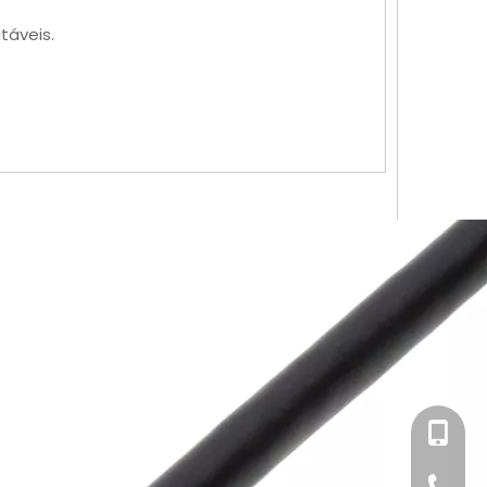
táveis.
.
+86-158