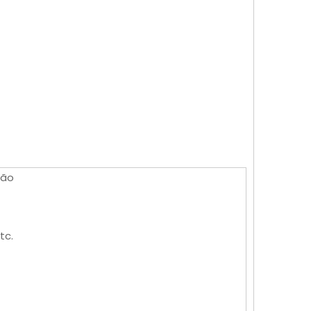
ção
tc.