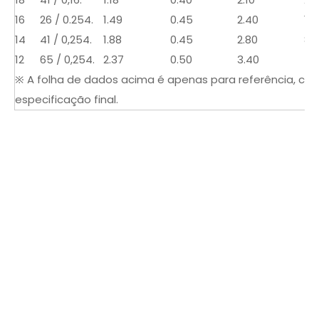
16
26 / 0.254.
1.49
0.45
2.40
14
14
41 / 0,254.
1.88
0.45
2.80
8.
12
65 / 0,254.
2.37
0.50
3.40
5.
※ A folha de dados acima é apenas para referência, con
especificação final.