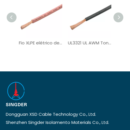
Fio XLPE elétrico de núcleo único UL3321
UL3321 UL AWM Tonned Copper PV Wire
Dongguan XSD Cable Technology Co., Ltd.
Shenzhen Singder Isolamento Materials Co., Ltd.