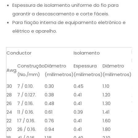
Espessura de isolamento uniforme do fio para
garantir a descascamento e corte fáceis.
Para fiação interna de equipamento eletrônico e
elétrico e aparelho.
Ma
Conductor
Isolamento
Re
Construção
Diâmetro
Espessura
Diâmetro
a 
Awg.
(No./mm)
(milímetros)
(milímetros)
(milímetros)
(Ω
30
7 / 0.10.
0.30
0.45
1.10
38
28
7 / 0.127.
0.38
0.41
1.20
23
26
7 / 0.16.
0.48
0.41
1.30
15
24
11 / 0.16.
0.61
0.39
1.41
94
22
17 / 0.16.
0.76
0.41
1.60
59
20
26 / 0.16.
0.94
0.41
1.80
36
18
41 / 0,16.
1.18
0.40
2.10
23