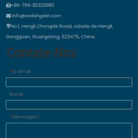
+86-769-82323980

info@xsdsingder.com

No.1, Hengli Chongde Road, cidade de Hengli,

Dongguan, Guangdong, 523475, China.
Contate-Nos
O email
*
Nome
Mensagem
*