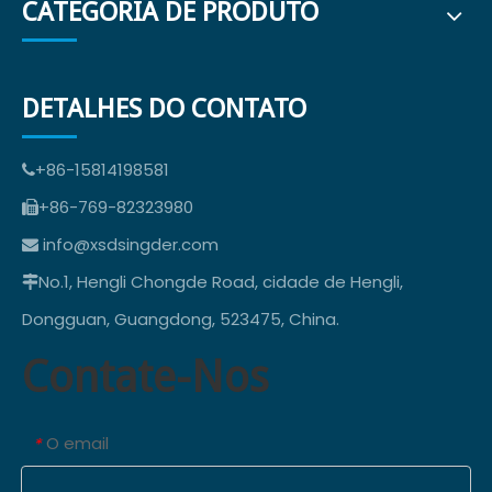
CATEGORIA DE PRODUTO
DETALHES DO CONTATO
+86-15814198581

+86-769-82323980

info@xsdsingder.com

No.1, Hengli Chongde Road, cidade de Hengli,

Dongguan, Guangdong, 523475, China.
Contate-Nos
O email
*