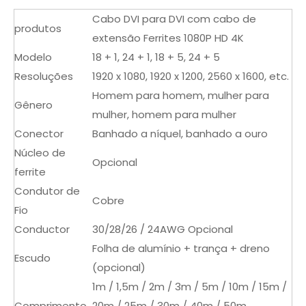
Cabo DVI para DVI com cabo de
produtos
extensão Ferrites 1080P HD 4K
Modelo
18 + 1, 24 + 1, 18 + 5, 24 + 5
Resoluções
1920 x 1080, 1920 x 1200, 2560 x 1600, etc.
Homem para homem, mulher para
Gênero
mulher, homem para mulher
Conector
Banhado a níquel, banhado a ouro
Núcleo de
Opcional
ferrite
Condutor de
Cobre
Fio
Conductor
30/28/26 / 24AWG Opcional
Folha de alumínio + trança + dreno
Escudo
(opcional)
1m / 1,5m / 2m / 3m / 5m / 10m / 15m /
Comprimento
20m / 25m / 30m / 40m / 50m,