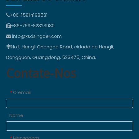
+86-15814198581

+86-769-82323980

info@xsdsingder.com

No.1, Hengli Chongde Road, cidade de Hengli,

Dongguan, Guangdong, 523475, China.
Contate-Nos
O email
*
Nome
Mensagem
*