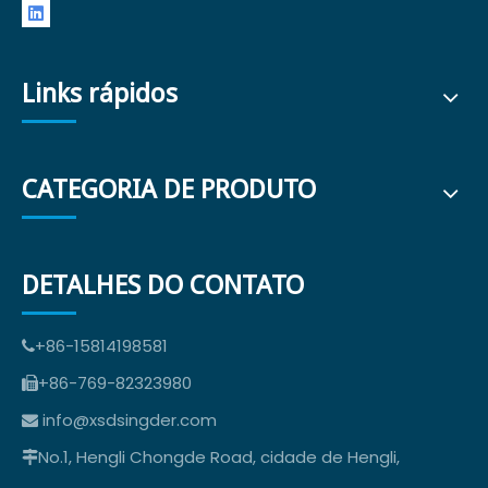
Links rápidos
CATEGORIA DE PRODUTO
DETALHES DO CONTATO
+86-15814198581

+86-769-82323980

info@xsdsingder.com

No.1, Hengli Chongde Road, cidade de Hengli,
