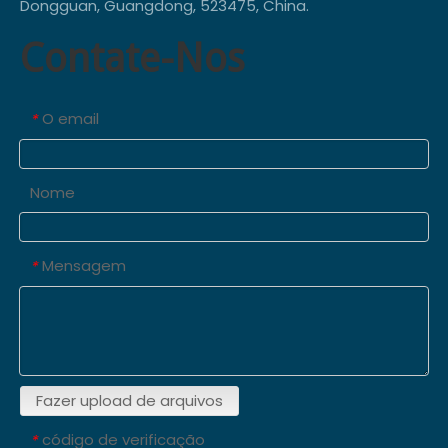
Dongguan, Guangdong, 523475, China.
Contate-Nos
O email
*
Nome
Mensagem
*
Fazer upload de arquivos
código de verificação
*