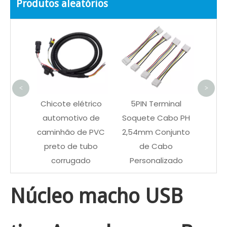
Produtos aleatórios
Ca
UL15
Cabo
de Cir
<
>
Chicote elétrico
5PIN Terminal
automotivo de
Soquete Cabo PH
caminhão de PVC
2,54mm Conjunto
preto de tubo
de Cabo
corrugado
Personalizado
Núcleo macho USB