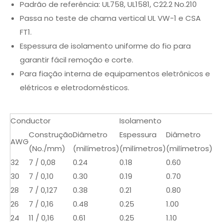
Padrão de referência: UL758, UL1581, C22.2 No.210
Passa no teste de chama vertical UL VW-1 e CSA
FT1.
Espessura de isolamento uniforme do fio para
garantir fácil remoção e corte.
Para fiação interna de equipamentos eletrônicos e
elétricos e eletrodomésticos.
Conductor
Isolamento
Má
Construção
Diâmetro
Espessura
Diâmetro
a 
AWG
(No./mm)
(milímetros)
(milímetros)
(milímetros)
(Ω
32
7 / 0,08
0.24
0.18
0.60
59
30
7 / 0,10
0.30
0.19
0.70
38
28
7 / 0,127
0.38
0.21
0.80
23
26
7 / 0,16
0.48
0.25
1.00
15
24
11 / 0,16
0.61
0.25
1.10
94