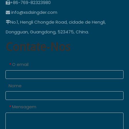
+86-769-82323980

info@xsdsingder.com

No.1, Hengli Chongde Road, cidade de Hengli,

Dongguan, Guangdong, 523475, China.
Contate-Nos
O email
*
Nome
Mensagem
*