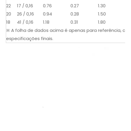
22
17 / 0,16
0.76
0.27
1.30
59
20
26 / 0,16
0.94
0.28
1.50
36
18
41 / 0,16
1.18
0.31
1.80
23
※ A folha de dados acima é apenas para referência, con
especificações finais.