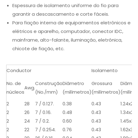
Espessura de isolamento uniforme do fio para
garantir a descascamento e corte fáceis.
Para fiação interna de equipamentos eletrônicos e
elétricos e aparelho, computador, conector IDC,
mainframe, alto-falante, iluminação, eletrônica,
chicote de fiação, etc.
Conductor
Isolamento
No. de
Construção
Diâmetro
Grossura
Diâmet
Awg.
núcleos
(No./mm)
(milímetros)
(milímetros)
(milíme
2
28
7 / 0.127.
0.38
0.43
1.24x2.5
2
26
7 / 0.16.
0.48
0.43
1.34x2.7
2
24
7 / 0.2.
0.60
0.43
1.45x3.0
2
22
7 / 0.254.
0.76
0.43
1.62x3.3