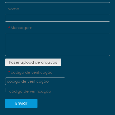
Nome
Mensagem
*
Fazer upload de arquivos
código de verificação
*
Enviar