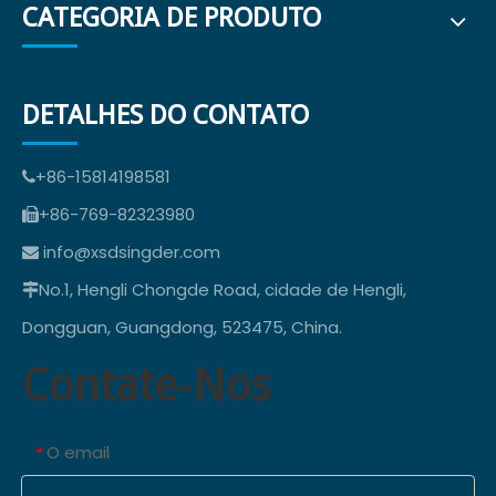
CATEGORIA DE PRODUTO
DETALHES DO CONTATO
+86-15814198581

+86-769-82323980

info@xsdsingder.com

No.1, Hengli Chongde Road, cidade de Hengli,

Dongguan, Guangdong, 523475, China.
Contate-Nos
O email
*