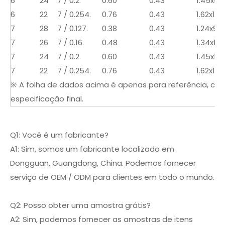
6
24
7 / 0.2.
0.60
0.43
1.45x9.4
6
22
7 / 0.254.
0.76
0.43
1.62x10.2
7
28
7 / 0.127.
0.38
0.43
1.24x9.2
7
26
7 / 0.16.
0.48
0.43
1.34x10.0
7
24
7 / 0.2.
0.60
0.43
1.45x11,0
7
22
7 / 0.254.
0.76
0.43
1.62x11.9
※ A folha de dados acima é apenas para referência, con
especificação final.
Q1: Você é um fabricante?
A1: Sim, somos um fabricante localizado em
Dongguan, Guangdong, China. Podemos fornecer
serviço de OEM / ODM para clientes em todo o mundo.
Q2: Posso obter uma amostra grátis?
A2: Sim, podemos fornecer as amostras de itens