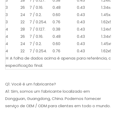
3
28
7 / 0.127.
0.38
0.43
1.24x3.9
3
26
7 / 0.16.
0.48
0.43
1.34x4.2
3
24
7 / 0.2.
0.60
0.43
1.45x4.6
3
22
7 / 0.254.
0.76
0.43
1.62x5.0
4
28
7 / 0.127.
0.38
0.43
1.24x5.2
4
26
7 / 0.16.
0.48
0.43
1.34x5.6
4
24
7 / 0.2.
0.60
0.43
1.45x6.2
4
22
7 / 0.254.
0.76
0.43
1.62x6.7
※ A folha de dados acima é apenas para referência, con
especificação final.
Q1: Você é um fabricante?
A1: Sim, somos um fabricante localizado em
Dongguan, Guangdong, China. Podemos fornecer
serviço de OEM / ODM para clientes em todo o mundo.