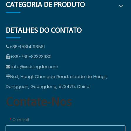
CATEGORIA DE PRODUTO
DETALHES DO CONTATO
+86-15814198581

+86-769-82323980

info@xsdsingder.com

No.1, Hengli Chongde Road, cidade de Hengli,

Dongguan, Guangdong, 523475, China.
Contate-Nos
O email
*