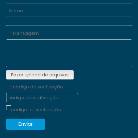
Nome
Mensagem
*
Fazer upload de arquivos
código de verificação
*
Enviar