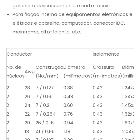
garantir a descascamento e corte fáceis.
Para fiação interna de equipamentos eletrônicos e
elétricos e aparelho, computador, conector IDC,
mainframe, alto-falante, etc.
Conductor
Isolamento
No. de
Construção
Diâmetro
Grossura
Diâmet
Awg.
núcleos
(No./mm)
(milímetros)
(milímetros)
(milíme
2
28
7 / 0.127.
0.38
0.43
1.24x2.5
2
26
7 / 0.16.
0.48
0.43
1.34x2.7
2
24
7 / 0.2.
0.60
0.43
1.45x3.0
2
22
7 / 0.254.
0.76
0.43
1.62x3.3
2
20
26 / 0.16.
0.94
0.43
1.80x3.7
2
18
41 / 0,16.
1.18
0.43
2.04x4.2