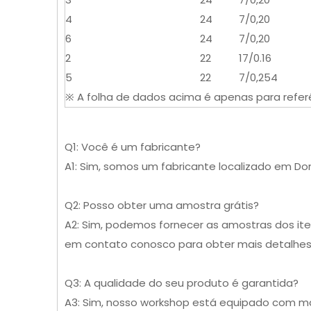
4
24
7/0,20
6
24
7/0,20
2
22
17/0.16
5
22
7/0,254
※ A folha de dados acima é apenas para referên
Q1: Você é um fabricante?
A1: Sim, somos um fabricante localizado em D
Q2: Posso obter uma amostra grátis?
A2: Sim, podemos fornecer as amostras dos ite
em contato conosco para obter mais detalhes
Q3: A qualidade do seu produto é garantida?
A3: Sim, nosso workshop está equipado com má