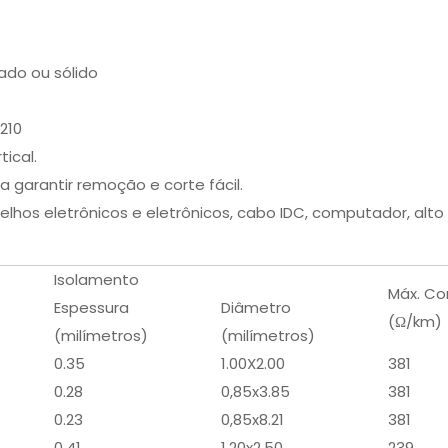
ado ou sólido
.210
ical.
 garantir remoção e corte fácil.
lhos eletrônicos e eletrônicos, cabo IDC, computador, alto 
Isolamento
Máx. Con
Espessura
Diâmetro
(Ω/km)
(milímetros)
(milímetros)
0.35
1.00X2.00
381
0.28
0,85x3.85
381
0.23
0,85x8.21
381
0.41
1.20x2.50
239