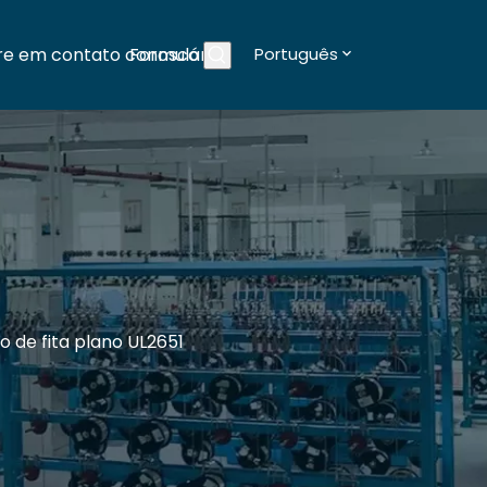
re em contato conosco
Formulários
Português
Blogs
 de fita plano UL2651