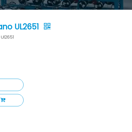
lano UL2651
 Ul2651