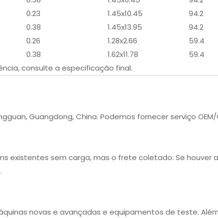
0.23
1.45x10.45
94.2
0.38
1.45x13.95
94.2
0.26
1.28x2.66
59.4
0.38
1.62x11.78
59.4
cia, consulte a especificação final.
ongguan, Guangdong, China. Podemos fornecer serviço OEM
ns existentes sem carga, mas o frete coletado. Se houver a
.
quinas novas e avançadas e equipamentos de teste. Além 