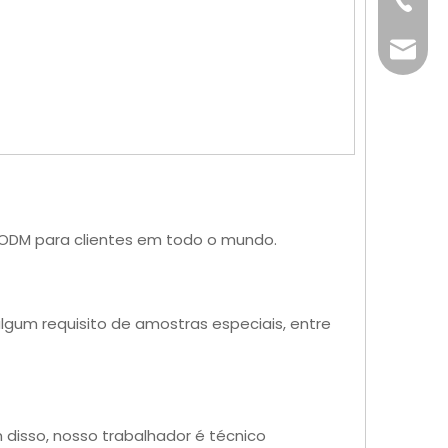
+86-76
info@x
/ODM para clientes em todo o mundo.
lgum requisito de amostras especiais, entre
disso, nosso trabalhador é técnico