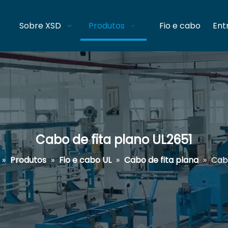
Sobre XSD
Produtos
Fio e cabo
Ent
Cabo de fita plano UL2651
»
Produtos
»
Fio e cabo UL
»
Cabo de fita plana
»
Cabo