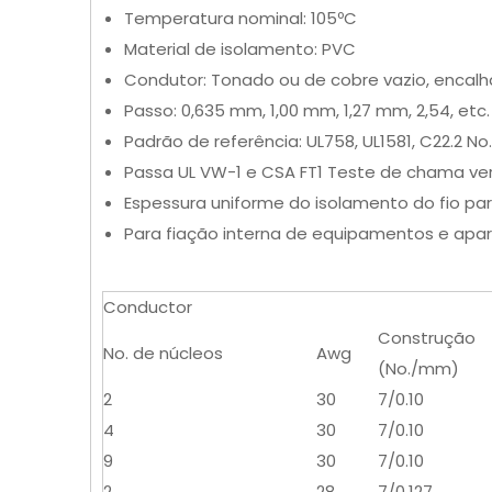
Temperatura nominal: 105ºC
Material de isolamento: PVC
Condutor: Tonado ou de cobre vazio, encalh
Passo: 0,635 mm, 1,00 mm, 1,27 mm, 2,54, etc.
Padrão de referência: UL758, UL1581, C22.2 No
Passa UL VW-1 e CSA FT1 Teste de chama vert
Espessura uniforme do isolamento do fio para
Para fiação interna de equipamentos e apare
Conductor
Construção
No. de núcleos
Awg
(No./mm)
2
30
7/0.10
4
30
7/0.10
9
30
7/0.10
2
28
7/0,127