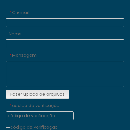
O email
*
Nome
Mensagem
*
Fazer upload de arquivos
código de verificação
*