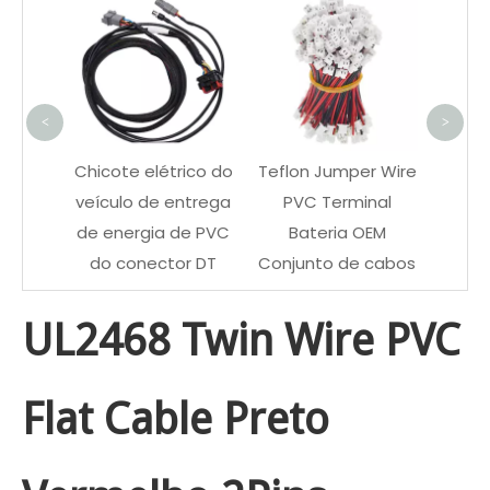
UL133
FEP i
Pret
<
>
Chicote elétrico do
Teflon Jumper Wire
veículo de entrega
PVC Terminal
de energia de PVC
Bateria OEM
do conector DT
Conjunto de cabos
UL2468 Twin Wire PVC
Flat Cable Preto