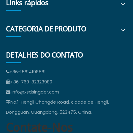
Links rápidos
CATEGORIA DE PRODUTO
DETALHES DO CONTATO
+86-15814198581

+86-769-82323980

info@xsdsingder.com

No.1, Hengli Chongde Road, cidade de Hengli,

Dongguan, Guangdong, 523475, China.
Contate-Nos