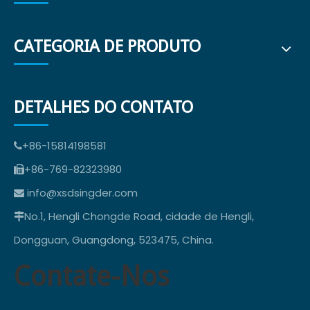
CATEGORIA DE PRODUTO
DETALHES DO CONTATO
+86-15814198581

+86-769-82323980

info@xsdsingder.com

No.1, Hengli Chongde Road, cidade de Hengli,

Dongguan, Guangdong, 523475, China.
Contate-Nos