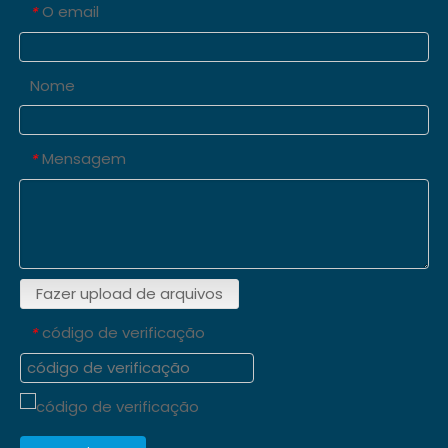
O email
*
Nome
Mensagem
*
Fazer upload de arquivos
código de verificação
*