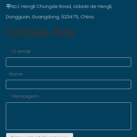
No.1, Hengli Chongde Road, cidade de Hengli,

Dongguan, Guangdong, 523475, China.
Contate-Nos
O email
*
Nome
Mensagem
*