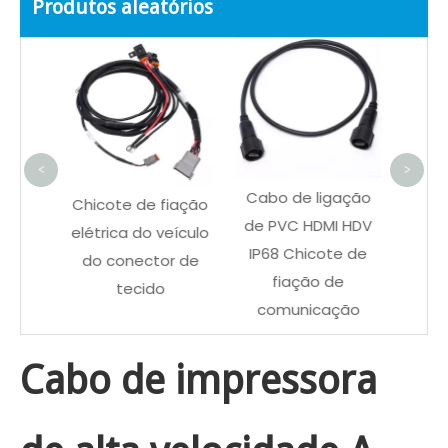
Produtos aleatórios
Chico
comu
PVC 
<
>
Cabo de ligação
étrica
Chicote de fiação
de PVC HDMI HDV
 para
elétrica do veículo
IP68 Chicote de
co à
do conector de
fiação de
a M12
tecido
comunicação
Cabo de impressora