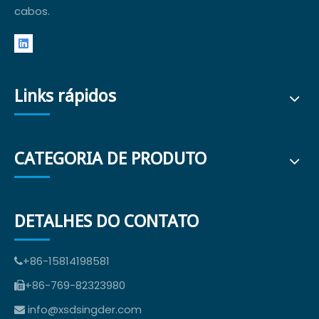
cabos.
Links rápidos
CATEGORIA DE PRODUTO
DETALHES DO CONTATO
+86-15814198581

+86-769-82323980

info@xsdsingder.com
