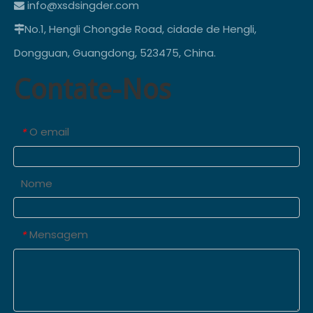
info@xsdsingder.com

No.1, Hengli Chongde Road, cidade de Hengli,

Dongguan, Guangdong, 523475, China.
Contate-Nos
O email
*
Nome
Mensagem
*