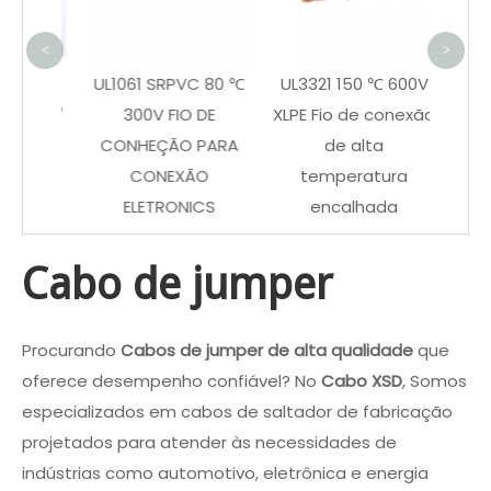
i
<
>
iação
UL1061 SRPVC 80 ℃
UL3321 150 ℃ 600V
ica do
300V FIO DE
XLPE Fio de conexão
e PVC
CONHEÇÃO PARA
de alta
CONEXÃO
temperatura
ELETRONICS
encalhada
Cabo de jumper
Procurando
Cabos de jumper de alta qualidade
que
oferece desempenho confiável? No
Cabo XSD
, Somos
especializados em cabos de saltador de fabricação
projetados para atender às necessidades de
indústrias como automotivo, eletrônica e energia