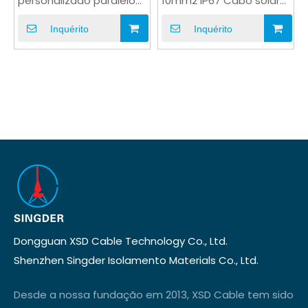
personalizado paralelo
10mm2 IP67 Cabo solar
8AWG Extension Jumper
2KV para saltador
Cable
externo
Inquérito
Inquérito
Dongguan XSD Cable Technology Co., Ltd.
Shenzhen Singder Isolamento Materials Co., Ltd.
Desde a nossa fundação em 2013, XSD Cable tem sido