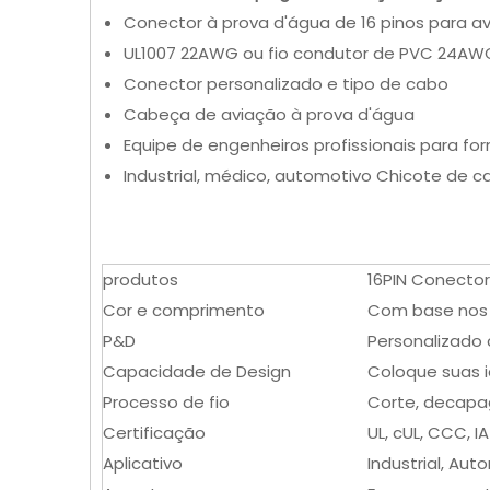
Conector à prova d'água de 16 pinos para a
UL1007 22AWG ou fio condutor de PVC 24AW
Conector personalizado e tipo de cabo
Cabeça de aviação à prova d'água
Equipe de engenheiros profissionais para for
Industrial, médico, automotivo Chicote de 
produtos
16PIN Conector
Cor e comprimento
Com base nos r
P&D
Personalizado 
Capacidade de Design
Coloque suas i
Processo de fio
Corte, decapag
Certificação
UL, cUL, CCC, I
Aplicativo
Industrial, Au