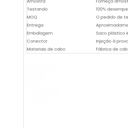
Amostra
Forneça amost
Testando
100% desempen
MOQ
O pedido de t
Entrega
Aproximadamen
Embalagem
Saco plástico
Conector
Injeção à prov
Materiais de cabo
Fábrica de cab