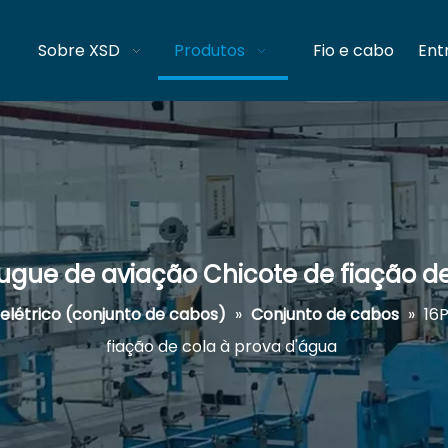
Sobre XSD
Produtos
Fio e cabo
Ent
ugue de aviação Chicote de fiação d
elétrico (conjunto de cabos)
»
Conjunto de cabos
»
16
fiação de cola à prova d'água