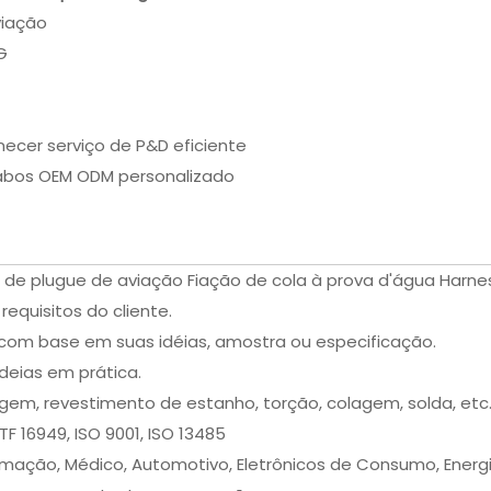
viação
G
necer serviço de P&D eficiente
cabos OEM ODM personalizado
 de plugue de aviação Fiação de cola à prova d'água Harne
equisitos do cliente.
com base em suas idéias, amostra ou especificação.
deias em prática.
em, revestimento de estanho, torção, colagem, solda, etc
ATF 16949, ISO 9001, ISO 13485
tomação, Médico, Automotivo, Eletrônicos de Consumo, Energi