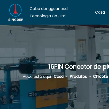
Cabo dongguan xsd.
Casa
Tecnologia Co., Ltd.
16PIN Conector de pl
Você está aqui:
Casa
»
Produtos
»
Chicote 