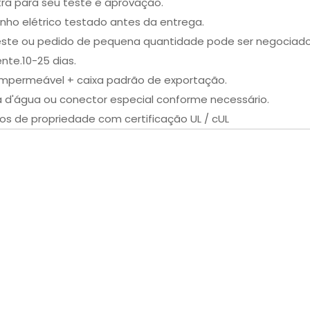
ra para seu teste e aprovação.
ho elétrico testado antes da entrega.
este ou pedido de pequena quantidade pode ser negociado
te.10-25 dias.
 impermeável + caixa padrão de exportação.
a d'água ou conector especial conforme necessário.
os de propriedade com certificação UL / cUL