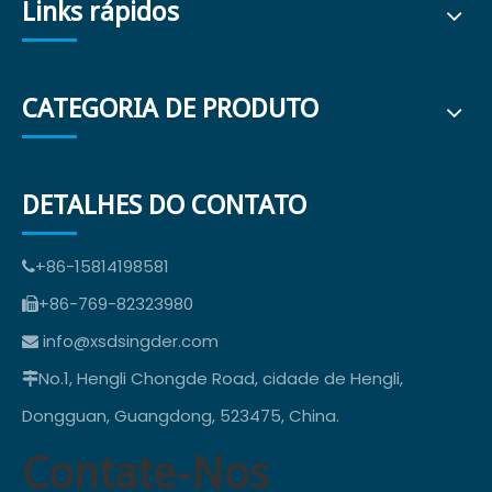
Links rápidos
CATEGORIA DE PRODUTO
DETALHES DO CONTATO
+86-15814198581

+86-769-82323980

info@xsdsingder.com

No.1, Hengli Chongde Road, cidade de Hengli,

Dongguan, Guangdong, 523475, China.
Contate-Nos