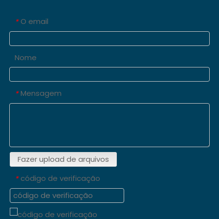
O email
*
Nome
Mensagem
*
Fazer upload de arquivos
código de verificação
*