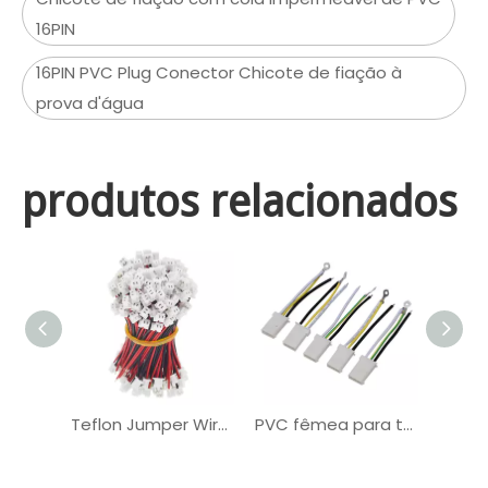
16PIN
16PIN PVC Plug Conector Chicote de fiação à
prova d'água
produtos relacionados
Teflon Jumper Wire PVC Terminal Bateria OEM Conjunto de cabos
PVC fêmea para terminal macho PH4.5mm 2PIN OEM Cable Assembly