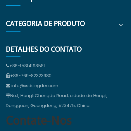
CATEGORIA DE PRODUTO
DETALHES DO CONTATO
+86-15814198581

+86-769-82323980

info@xsdsingder.com

No.1, Hengli Chongde Road, cidade de Hengli,

Dongguan, Guangdong, 523475, China.
Contate-Nos