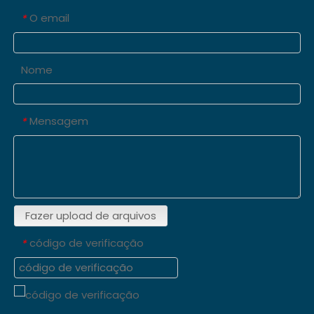
O email
*
Nome
Mensagem
*
Fazer upload de arquivos
código de verificação
*