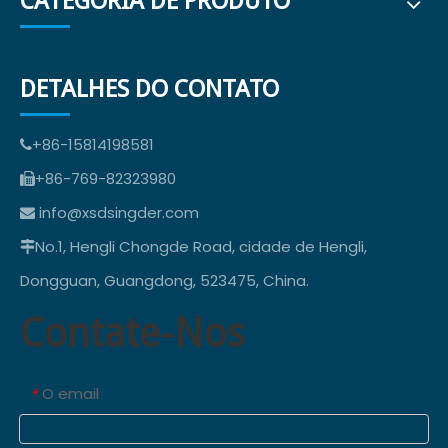
CATEGORIA DE PRODUTO
DETALHES DO CONTATO
+86-15814198581

+86-769-82323980

info@xsdsingder.com

No.1, Hengli Chongde Road, cidade de Hengli,

Dongguan, Guangdong, 523475, China.
Contate-Nos
O email
*