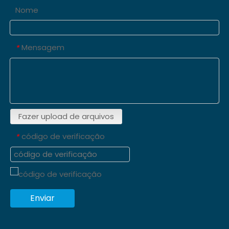
Nome
Mensagem
*
Fazer upload de arquivos
código de verificação
*
Enviar