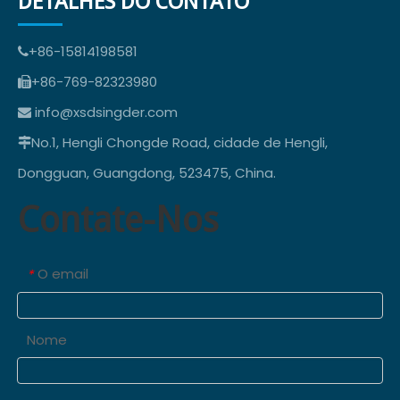
DETALHES DO CONTATO
+86-15814198581

+86-769-82323980

info@xsdsingder.com

No.1, Hengli Chongde Road, cidade de Hengli,

Dongguan, Guangdong, 523475, China.
Contate-Nos
O email
*
Nome