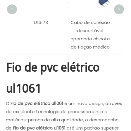
para 
<
>
JST
UL3173
Cabo de conexão
N para
descartável
nto
operando chicote
ateria
de fiação médica
Fio de pvc elétrico
ul1061
O
Fio de pvc elétrico ul1061
é um novo design, através
de excelente tecnologia de processamento e
matérias-primas de alta qualidade, o desempenho
de
Fio de pvc elétrico ul1061
até um padrão superior.