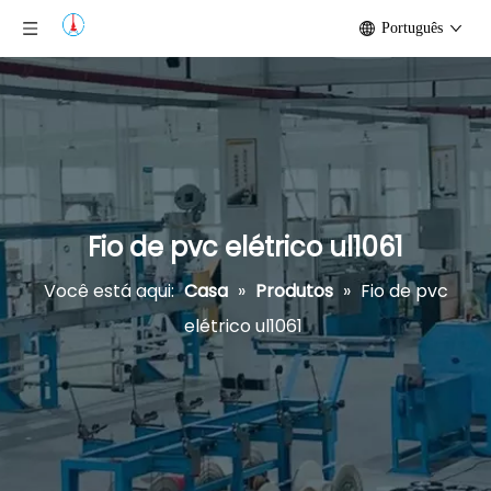
Português
Fio de pvc elétrico ul1061
Você está aqui:
Casa
»
Produtos
»
Fio de pvc
elétrico ul1061