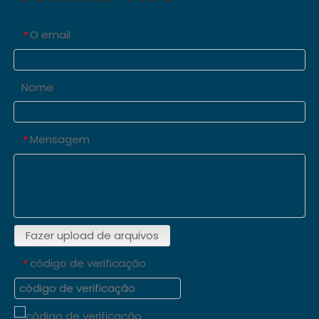
O email
*
Nome
Mensagem
*
Fazer upload de arquivos
código de verificação
*