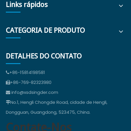
Links rápidos
CATEGORIA DE PRODUTO
DETALHES DO CONTATO
+86-15814198581

+86-769-82323980

info@xsdsingder.com

No.1, Hengli Chongde Road, cidade de Hengli,

Dongguan, Guangdong, 523475, China.
Contate-Nos