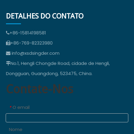
DETALHES DO CONTATO
+86-15814198581

+86-769-82323980

info@xsdsingder.com

No.1, Hengli Chongde Road, cidade de Hengli,

Dongguan, Guangdong, 523475, China.
Contate-Nos
O email
*
Nome