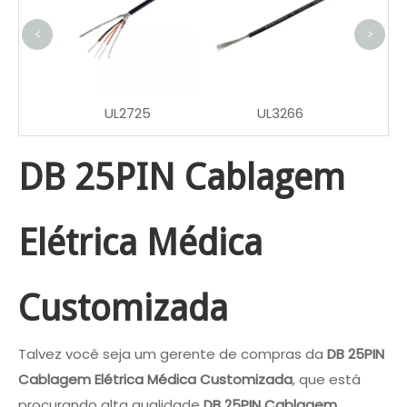
<
>
robô
UL2725
UL3266
DB 25PIN Cablagem
Elétrica Médica
Customizada
Talvez você seja um gerente de compras da
DB 25PIN
Cablagem Elétrica Médica Customizada
, que está
procurando alta qualidade
DB 25PIN Cablagem