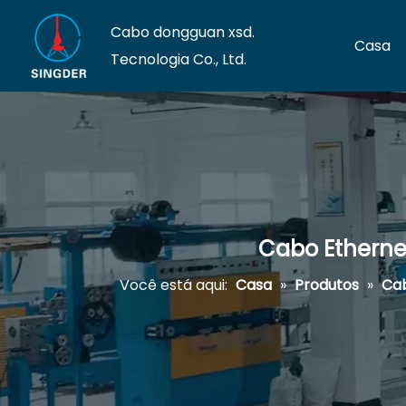
Cabo dongguan xsd.
Casa
Tecnologia Co., Ltd.
Cabo Etherne
Você está aqui:
Casa
»
Produtos
»
Cab