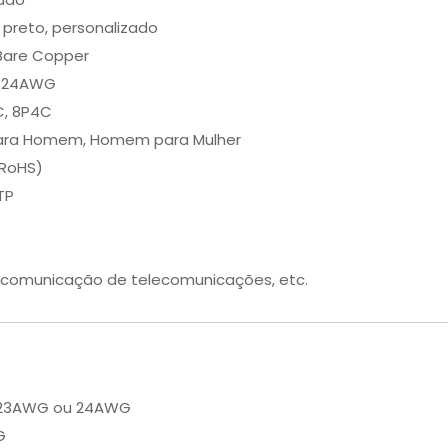
, preto, personalizado
Bare Copper
 24AWG
C, 8P4C
ra Homem, Homem para Mulher
(RoHS)
TP
, comunicação de telecomunicações, etc.
o, 23AWG ou 24AWG
G