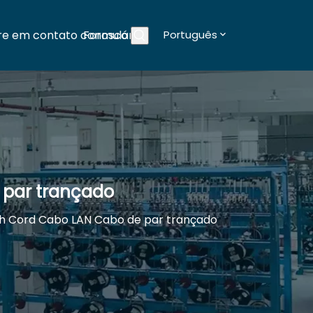
re em contato conosco
Formulários
Português
Blogs
 par trançado
h Cord Cabo LAN Cabo de par trançado