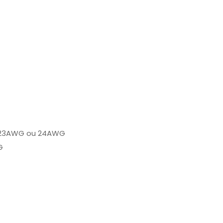
o, 23AWG ou 24AWG
G