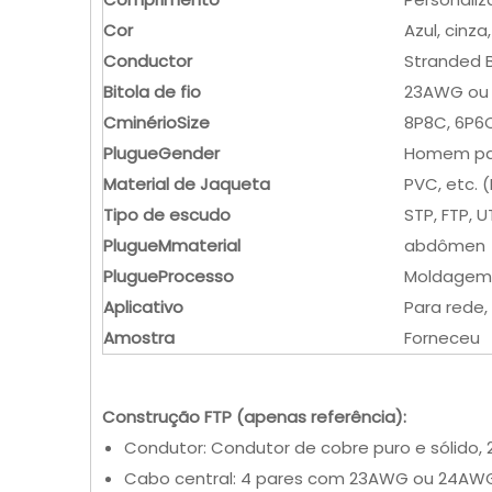
Cor
Azul, cinza
Conductor
Stranded 
Bitola de fio
23AWG ou
C
minério
S
ize
8P8C, 6P6
Plugue
G
ender
Homem pa
Material de Jaqueta
PVC, etc. 
Tipo de escudo
STP, FTP, U
Plugue
M
material
abdômen
Plugue
Processo
Moldagem
Aplicativo
Para rede
Amostra
Forneceu
Construção FTP (apenas referência):
Condutor: Condutor de cobre puro e sólid
Cabo central: 4 pares com 23AWG ou 24AW