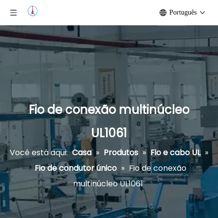
Português
Fio de conexão multinúcleo
UL1061
Você está aqui:
Casa
»
Produtos
»
Fio e cabo UL
»
Fio de condutor único
»
Fio de conexão
multinúcleo UL1061