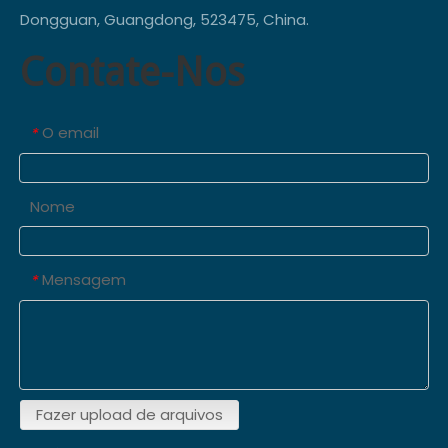
Dongguan, Guangdong, 523475, China.
Contate-Nos
O email
*
Nome
Mensagem
*
Fazer upload de arquivos