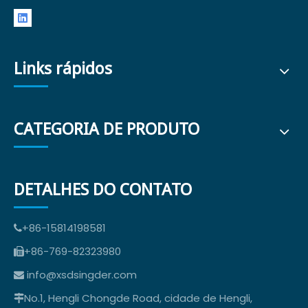
Links rápidos
CATEGORIA DE PRODUTO
DETALHES DO CONTATO
+86-15814198581

+86-769-82323980

info@xsdsingder.com

No.1, Hengli Chongde Road, cidade de Hengli,
