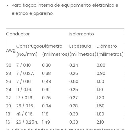
Para fiação interna de equipamento eletrônico e
elétrico e aparelho.
Ma
Conductor
Isolamento
Re
Construção
Diâmetro
Espessura
Diâmetro
a 
Awg.
(No./mm)
(milímetros)
(milímetros)
(milímetros)
(Ω
30
7 / 0.10.
0.30
0.24
0.80
38
28
7 / 0.127.
0.38
0.25
0.90
23
26
7 / 0.16.
0.48
0.50
1.00
15
24
11 / 0.16.
0.61
0.25
1.10
94
22
17 / 0.16.
0.76
0.27
1.30
59
20
26 / 0.16.
0.94
0.28
1.50
36
18
41 / 0.16.
1.18
0.30
1.80
23.
16
26 / 0.254.
1.49
0.30
2.10
14.