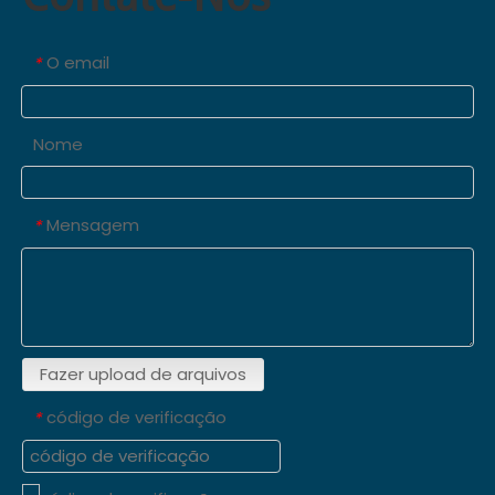
O email
*
Nome
Mensagem
*
Fazer upload de arquivos
código de verificação
*