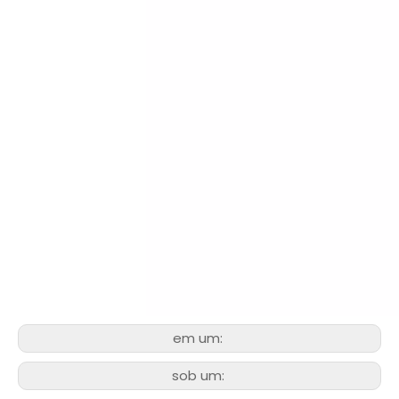
em um:
sob um: