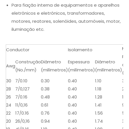
Para fiação interna de equipamentos e aparelhos
eletrônicos e eletrônicos, transformadores,
motores, reatores, solenóides, automóveis, motor,
iluminação etc.
Máx
Conductor
Isolamento
Res
Construção
Diâmetro
Espessura
Diâmetro
a 2
Awg
(No./mm)
(milímetros)
(milímetros)
(milímetros)
(Ω
30
7/0.10
0.30
0.40
1.10
381
28
7/0,127
0.38
0.40
1.18
23
26
7/0.16
0.48
0.40
1.28
150
24
11/0,16
0.61
0.40
1.41
94.
22
17/0.16
0.76
0.40
1.56
59.
20
26/0,16
0.94
0.40
1.74
37.