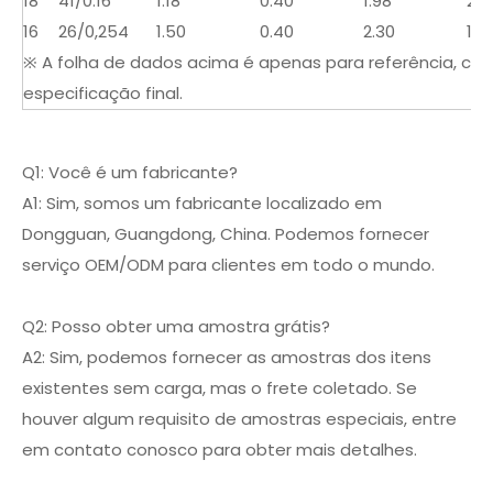
18
41/0.16
1.18
0.40
1.98
23.
16
26/0,254
1.50
0.40
2.30
14.
※ A folha de dados acima é apenas para referência, con
especificação final.
Q1: Você é um fabricante?
A1: Sim, somos um fabricante localizado em
Dongguan, Guangdong, China. Podemos fornecer
serviço OEM/ODM para clientes em todo o mundo.
Q2: Posso obter uma amostra grátis?
A2: Sim, podemos fornecer as amostras dos itens
existentes sem carga, mas o frete coletado. Se
houver algum requisito de amostras especiais, entre
em contato conosco para obter mais detalhes.