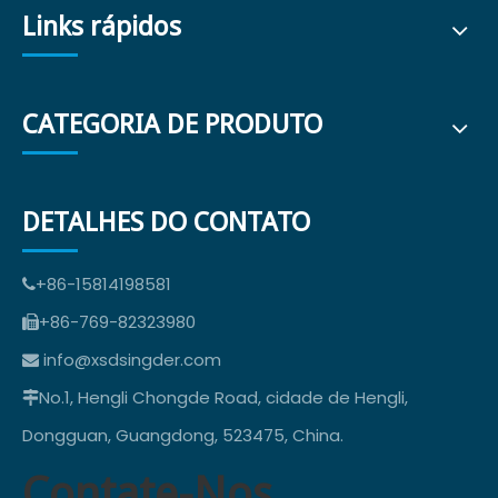
Links rápidos
CATEGORIA DE PRODUTO
DETALHES DO CONTATO
+86-15814198581

+86-769-82323980

info@xsdsingder.com

No.1, Hengli Chongde Road, cidade de Hengli,

Dongguan, Guangdong, 523475, China.
Contate-Nos