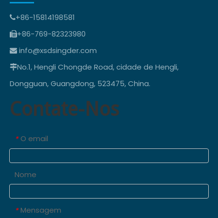
+86-15814198581

+86-769-82323980

info@xsdsingder.com

No.1, Hengli Chongde Road, cidade de Hengli,

Dongguan, Guangdong, 523475, China.
Contate-Nos
O email
*
Nome
Mensagem
*