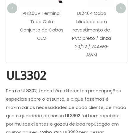
Co
<
>
trico
PH3.0UV Terminal
UL2464 Cabo
de
Tubo Cola
blindado com
o do
Conjunto de Cabos
revestimento de
e PVC
OEM
PVC preto / cinza
20/22 / 24AWG
AWM
UL3302
Para a
UL3302
, todos têm diferentes preocupações
especiais sobre o assunto, e o que fazemos é
maximizar as necessidades de cada cliente, de modo
que a qualidade de nossa
UL3302
foi bem recebida
por muitos clientes e gozou de boa reputação em
muitos países.
Cabo XSD
UL3302
tem design