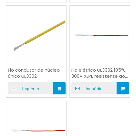
Fio condutor de núcleo
Fio elétrico UL3302 105℃
único UL3302
300V XLPE resistente ao
calor UL CSA
Inquérito
Inquérito