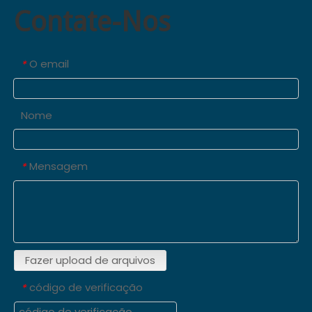
Contate-Nos
O email
*
Nome
Mensagem
*
Fazer upload de arquivos
código de verificação
*