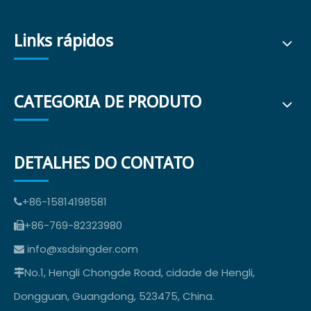
Links rápidos
CATEGORIA DE PRODUTO
DETALHES DO CONTATO
+86-15814198581

+86-769-82323980

info@xsdsingder.com

No.1, Hengli Chongde Road, cidade de Hengli,

Dongguan, Guangdong, 523475, China.