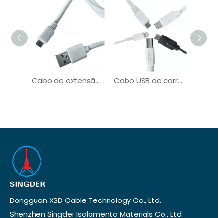
Cabo de extensão de alimentação USB 2.0 / 3.0 / 3.1 para máquina industrial
Cabo USB de carregamento de sincronização de dados Cabo micro USB OEM de fábrica
Dongguan XSD Cable Technology Co., Ltd.
Shenzhen Singder Isolamento Materials Co., Ltd.