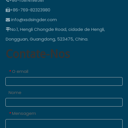
+86-15814198581

+86-769-82323980

info@xsdsingder.com

No.1, Hengli Chongde Road, cidade de Hengli,

Dongguan, Guangdong, 523475, China.
Contate-Nos
O email
*
Nome
Mensagem
*