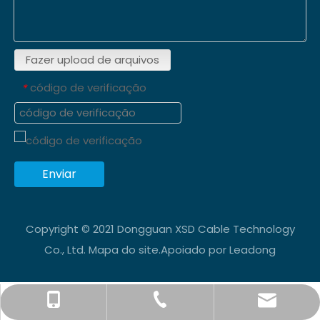
Fazer upload de arquivos
código de verificação
*
Enviar
Copyright © 2021 Dongguan XSD Cable Technology
Co., Ltd.
Mapa do site
.Apoiado por
Leadong
info@xsdsingder.com
+86-769-82323980
+86-15814198581