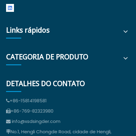
Links rápidos
CATEGORIA DE PRODUTO
DETALHES DO CONTATO
+86-15814198581

+86-769-82323980

info@xsdsingder.com

No.1, Hengli Chongde Road, cidade de Hengli,
