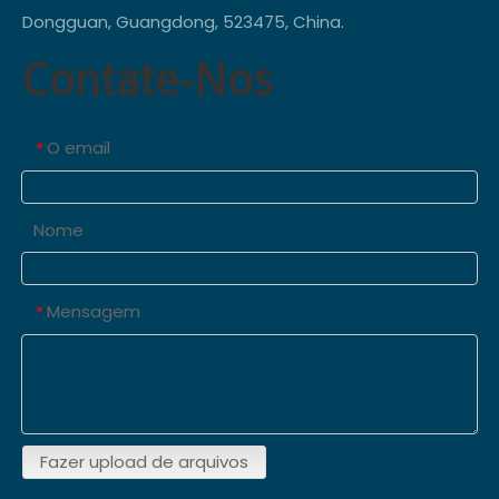
Dongguan, Guangdong, 523475, China.
Contate-Nos
O email
*
Nome
Mensagem
*
Fazer upload de arquivos