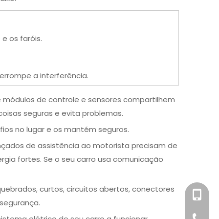
e os faróis.
rrompe a interferência.
ue módulos de controle e sensores compartilhem
coisas seguras e evita problemas.
fios no lugar e os mantém seguros.
nçados de assistência ao motorista precisam de
gia fortes. Se o seu carro usa comunicação
ebrados, curtos, circuitos abertos, conectores
+86-158
 segurança.
stema elétrico do seu carro a funcionar