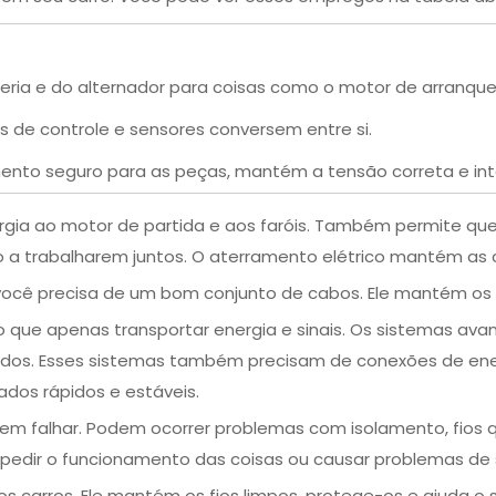
eria e do alternador para coisas como o motor de arranque 
 de controle e sensores conversem entre si.
nto seguro para as peças, mantém a tensão correta e inte
nergia ao motor de partida e aos faróis. Também permite q
o a trabalharem juntos. O aterramento elétrico mantém as 
 você precisa de um bom conjunto de cabos. Ele mantém os 
que apenas transportar energia e sinais. Os sistemas ava
dos. Esses sistemas também precisam de conexões de ener
ados rápidos e estáveis.
em falhar. Podem ocorrer problemas com isolamento, fios qu
mpedir o funcionamento das coisas ou causar problemas de
carros. Ele mantém os fios limpos, protege-os e ajuda o si