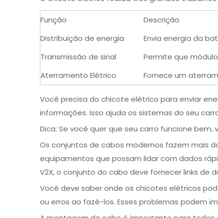
Função
Descrição
Distribuição de energia
Envia energia da bat
Transmissão de sinal
Permite que módulos
Aterramento Elétrico
Fornece um aterrame
Você precisa do chicote elétrico para enviar e
informações. Isso ajuda os sistemas do seu carr
Dica: Se você quer que seu carro funcione bem,
Os conjuntos de cabos modernos fazem mais do 
equipamentos que possam lidar com dados rápi
V2X, o conjunto do cabo deve fornecer links de d
Você deve saber onde os chicotes elétricos pod
ou erros ao fazê-los. Esses problemas podem i
A montagem do cabo é importante para todos os 