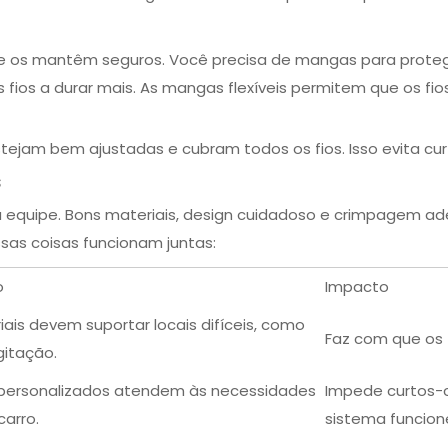
e os mantêm seguros. Você precisa de mangas para proteger
 fios a durar mais. As mangas flexíveis permitem que os f
tejam bem ajustadas e cubram todos os fios. Isso evita cur
s
equipe. Bons materiais, design cuidadoso e crimpagem ade
as coisas funcionam juntas:
o
Impacto
ais devem suportar locais difíceis, como
Faz com que os 
gitação.
 personalizados atendem às necessidades
Impede curtos-c
carro.
sistema funcion