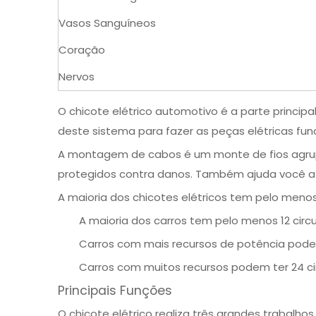
Vasos Sanguíneos
Coração
Nervos
O chicote elétrico automotivo é a parte principal
deste sistema para fazer as peças elétricas f
A
montagem de cabos
é um monte de fios agru
protegidos contra danos. Também ajuda você a n
A maioria dos chicotes elétricos tem pelo menos 
A maioria dos carros tem pelo menos 12 circu
Carros com mais recursos de potência podem 
Carros com muitos recursos podem ter 24 cir
Principais Funções
O chicote elétrico realiza três grandes trabalh