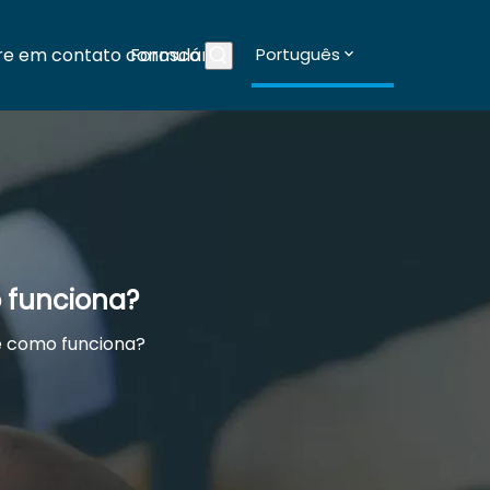
re em contato conosco
Formulários
Português
Blogs
 funciona?
e como funciona?