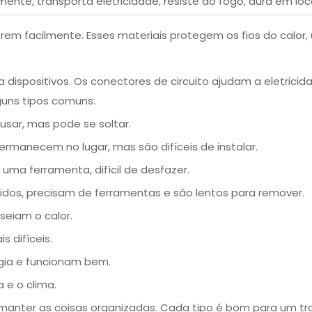
ente, transporta eletricidade, resiste ao fogo, dura em locai
rem facilmente. Esses materiais protegem os fios do calor
a dispositivos. Os conectores de circuito ajudam a eletric
lguns tipos comuns:
 usar, mas pode se soltar.
manecem no lugar, mas são difíceis de instalar.
 uma ferramenta, difícil de desfazer.
idos, precisam de ferramentas e são lentos para remover.
eiam o calor.
 difíceis.
gia e funcionam bem.
 e o clima.
e manter as coisas organizadas. Cada tipo é bom para um tr