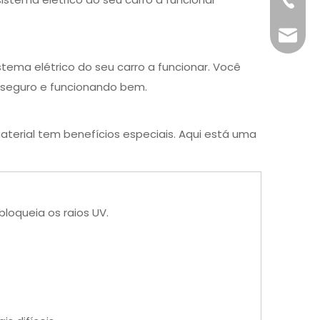
+86-76
info@x
ema elétrico do seu carro a funcionar. Você
o seguro e funcionando bem.
 material tem benefícios especiais. Aqui está uma
bloqueia os raios UV.