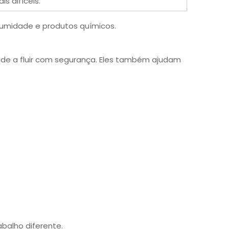
s difíceis.
, umidade e produtos químicos.
idade a fluir com segurança. Eles também ajudam
abalho diferente.