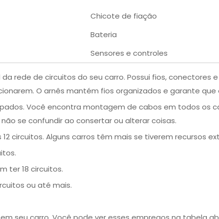
Chicote de fiação
Bateria
Sensores e controles
 da rede de circuitos do seu carro. Possui fios, conectores e
uncionarem. O arnês mantém
fios organizados
e garante que c
pados. Você encontra montagem de cabos em todos os car
ão se confundir ao consertar ou alterar coisas.
12 circuitos. Alguns carros têm mais se tiverem recursos ext
itos.
ter 18 circuitos.
cuitos ou até mais.
os em seu carro. Você pode ver esses empregos na tabela ab