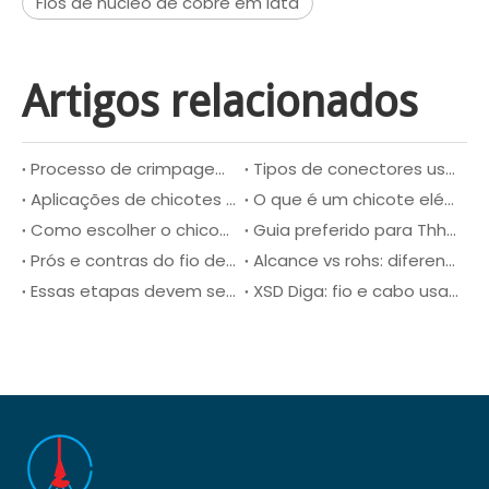
Fios de núcleo de cobre em lata
Artigos relacionados
Processo de crimpagem explicado: um guia completo para fabricação de chicotes de fios
Tipos de conectores usados em chicotes de fios: o guia completo
Aplicações de chicotes de fios aeroespaciais
O que é um chicote elétrico automotivo e como funciona?
Como escolher o chicote elétrico automotivo certo para o seu veículo？
Guia preferido para Thhn Wire
Prós e contras do fio de cobre e alumínio: uma comparação detalhada
Alcance vs rohs: diferenças importantes, semelhanças e estratégias de conformidade para os fabricantes
Essas etapas devem ser executadas na produção de cabos fotovoltaicos
XSD Diga: fio e cabo usam precauções