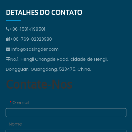
DETALHES DO CONTATO
+86-15814198581

+86-769-82323980

info@xsdsingder.com

No.1, Hengli Chongde Road, cidade de Hengli,

Dongguan, Guangdong, 523475, China.
Contate-Nos
O email
*
Nome