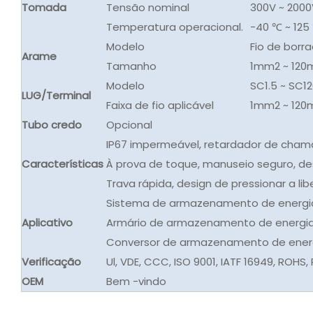
Tomada
Tensão nominal
300V ~ 2000
Temperatura operacional.
-40 ℃ ~ 125
Modelo
Fio de borra
Arame
Tamanho
1mm2 ~ 12
Modelo
SC1.5 ~ SC1
LUG/Terminal
Faixa de fio aplicável
1mm2 ~ 12
Tubo credo
Opcional
IP67 impermeável, retardador de chama
Características
À prova de toque, manuseio seguro, des
Trava rápida, design de pressionar a lib
Sistema de armazenamento de energia 
Aplicativo
Armário de armazenamento de energia
Conversor de armazenamento de energ
Verificação
Ul, VDE, CCC, ISO 9001, IATF 16949, ROHS,
OEM
Bem -vindo