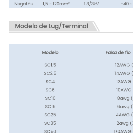
Nsgaföu
1,5 ~ 120mm²
1.8/3kV
-40 ~
Modelo de Lug/Terminal
Modelo
Faixa de fio
SC1.5
12AWG 
SC2.5
14AWG 
SC4
12AWG
SC6
10AWG
SC10
8awg 
SC16
6awg 
SC25
4AWG 
SC35
2awg 
SC50
1/0AWG