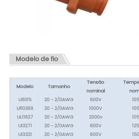
Modelo de fio
Tensão
Tempe
Modelo
Tamanho
nominal
nom
Ul1015
20 ~ 2/0AWG
600V
10
Ul10269
20 ~ 2/0AWG
1000V
10
UL11627
20 ~ 2/0AWG
2000v
10
Ul3271
20 ~ 2/0AWG
600V
12
Ul3321
20 ~ 2/0AWG
600V
15