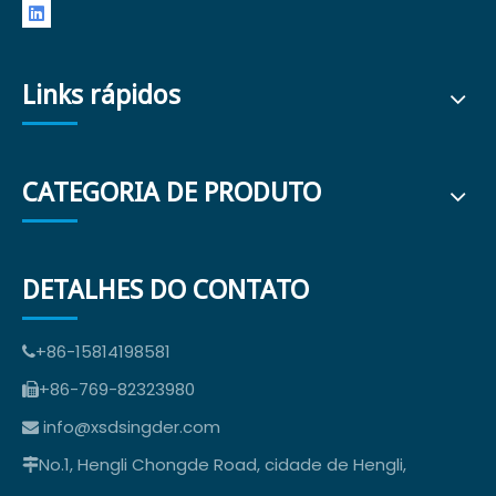
Links rápidos
CATEGORIA DE PRODUTO
DETALHES DO CONTATO
+86-15814198581

+86-769-82323980

info@xsdsingder.com

No.1, Hengli Chongde Road, cidade de Hengli,
