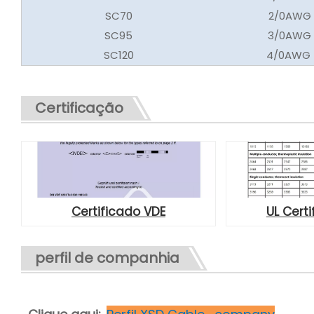
SC70
2/0AWG
SC95
3/0AWG
SC120
4/0AWG 
Certificação
Certificado VDE
UL Cert
perfil de companhia