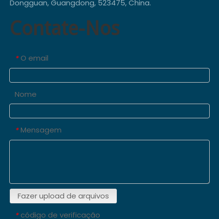
Dongguan, Guangdong, 523475, China.
Contate-Nos
O email
*
Nome
Mensagem
*
Fazer upload de arquivos
código de verificação
*