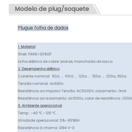
Modelo de plug/soquete
Plugue folha de dados
1. Material
Shell: PA66+30%GF
Linha elétrica de cobre: ​​bronze, manchada de lasca
2. Desempenho elétrico
Corrente nominal: 60a ， 100a ， 120a ， 150a ， 200a, 350a
Tensão nominal: dc690v
Resistência ao impulso Tensão: AC5000V, vazamento ≤1mA
Resistência ao isolamento: dc1000v, valor de resistência ≥10
3. Ambiente operacional
Temp.: -40 ℃ ~ 125 ℃
Umidade operacional: 5%~ 95%RH
Resistência à chama: Ul94 V-0