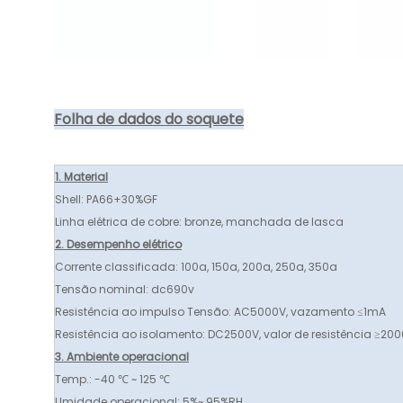
Folha de dados do soquete
1. Material
Shell: PA66+30%GF
Linha elétrica de cobre: ​​bronze, manchada de lasca
2. Desempenho elétrico
Corrente classificada: 100a, 150a, 200a, 250a, 350a
Tensão nominal: dc690v
Resistência ao impulso Tensão: AC5000V, vazamento ≤1mA
Resistência ao isolamento: DC2500V, valor de resistência ≥2
3. Ambiente operacional
Temp.: -40 ℃ ~ 125 ℃
Umidade operacional: 5%~ 95%RH