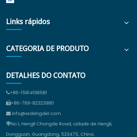
Links rápidos
CATEGORIA DE PRODUTO
DETALHES DO CONTATO
+86-15814198581

+86-769-82323980

info@xsdsingder.com

No.1, Hengli Chongde Road, cidade de Hengli,

Dongguan, Guangdong, 523475, China.