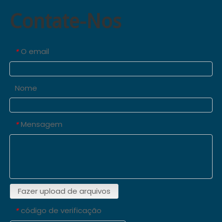
Contate-Nos
O email
*
Nome
Mensagem
*
Fazer upload de arquivos
código de verificação
*