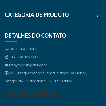
CATEGORIA DE PRODUTO
DETALHES DO CONTATO
+86-15814198581

+86-769-82323980

info@xsdsingder.com

No.1, Hengli Chongde Road, cidade de Hengli,

Dongguan, Guangdong, 523475, China.
Contate-Nos