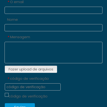
O email
*
Nome
Mensagem
*
Fazer upload de arquivos
código de verificação
*