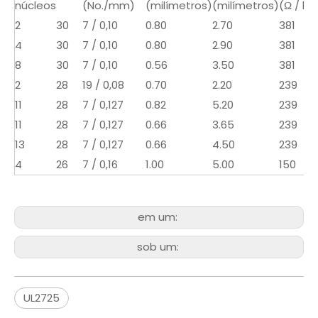
núcleos
(No./mm)
(milímetros)
(milímetros)
(Ω / km
2
30
7 / 0,10
0.80
2.70
381
4
30
7 / 0,10
0.80
2.90
381
8
30
7 / 0,10
0.56
3.50
381
2
28
19 / 0,08
0.70
2.20
239
11
28
7 / 0,127
0.82
5.20
239
11
28
7 / 0,127
0.66
3.65
239
13
28
7 / 0,127
0.66
4.50
239
4
26
7 / 0,16
1.00
5.00
150
em um:
sob um:
UL2725