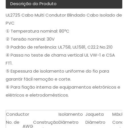
Descrição do Produto
UL2725 Cabo Multi Condutor Blindado Cabo Isolado de
PVC
① Temperatura nominal: 80ºC
② Tensão nominal: 30V
③ Padrão de referência: UL758, UL1581, C22.2 No.210
④ Passa no teste de chama vertical UL VW-1 e CSA
FT1.
⑤ Espessura de isolamento uniforme do fio para
garantir fácil remoção e corte.
⑥ Para fiação interna de equipamentos eletrônicos e
elétricos e eletrodomésticos.
Conductor
Isolamento
Jaqueta
Máx.Re
No. de
Construção
Diâmetro
Diâmetro
Cond a
AWG