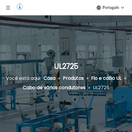
Português
UL2725
Você está aqui:
Casa
»
Produtos
»
Fio e cabo UL
»
Cabo de vários condutores
»
UL2725