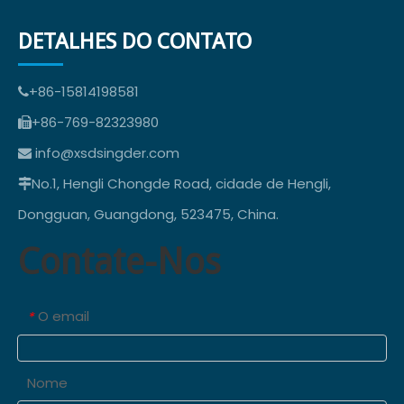
DETALHES DO CONTATO
+86-15814198581

+86-769-82323980

info@xsdsingder.com

No.1, Hengli Chongde Road, cidade de Hengli,

Dongguan, Guangdong, 523475, China.
Contate-Nos
O email
*
Nome