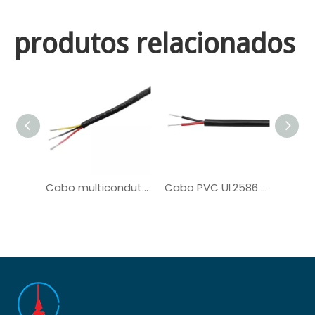
produtos relacionados
Cabo multicondutor UL20276 para cabo de computador
Cabo PVC UL2586 para sistema solar