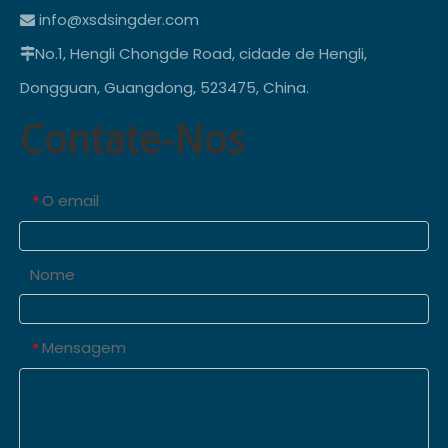
info@xsdsingder.com

No.1, Hengli Chongde Road, cidade de Hengli,

Dongguan, Guangdong, 523475, China.
Contate-Nos
O email
*
Nome
Mensagem
*