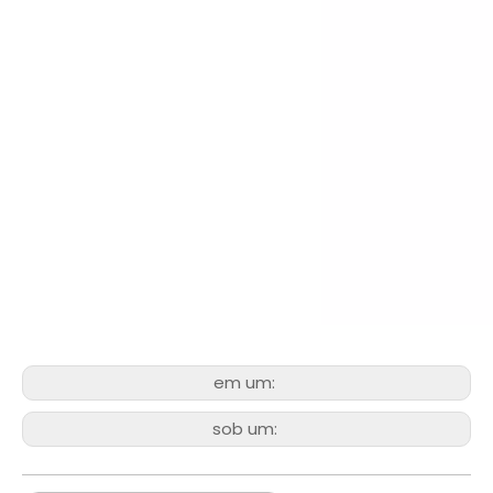
em um:
sob um: