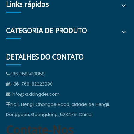
Links rápidos
CATEGORIA DE PRODUTO
DETALHES DO CONTATO
+86-15814198581

+86-769-82323980

info@xsdsingder.com

No.1, Hengli Chongde Road, cidade de Hengli,

Dongguan, Guangdong, 523475, China.
Contate-Nos