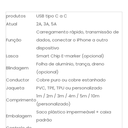
produtos
USB tipo C a C
Atual
2A, 3A, 5A
Carregamento rápido, transmissão de
Função
dados, conectar o iPhone a outro
dispositivo
Lasca
Smart Chip E-marker (opcional)
Folha de alumínio, trança, dreno
Blindagem
(opcional)
Conductor
Cobre puro ou cobre estanhado
Jaqueta
PVC, TPE, TPU ou personalizado
1m / 2m / 3m / 4m / 5m / 10m
Comprimento
(personalizado)
Saco plástico impermeável + caixa
Embalagem
padrão
Controle de