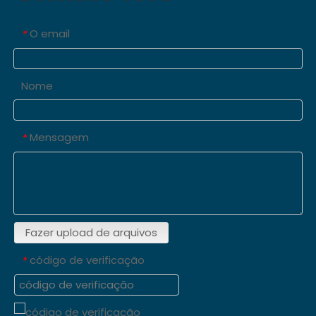
O email
*
Nome
Mensagem
*
Fazer upload de arquivos
código de verificação
*