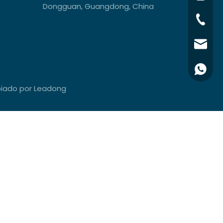
Dongguan, Guangdong, China
+86-76
info@x
+861581
oiado por
Leadong