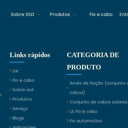
Sobre XSD
Produtos
Fio e cabo
Ent
Links rápidos
CATEGORIA DE
PRODUTO
Lar
Fio e cabo
Arnês de fiação (conjunto 
Sobre xsd
cabos)
m
Produtos
Conjunto de cabos solares
Serviço
UL Fio e cabo
Blogs
Fio automotivo
Aplicações