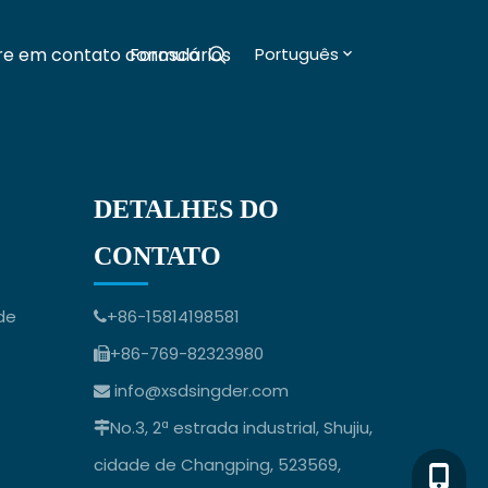
re em contato conosco
Formulários
Português
Blogs
DETALHES DO
CONTATO
de
+86-15814198581

+86-769-82323980

info@xsdsingder.com

No.3, 2ª estrada industrial, Shujiu,

cidade de Changping, 523569,
+86-158